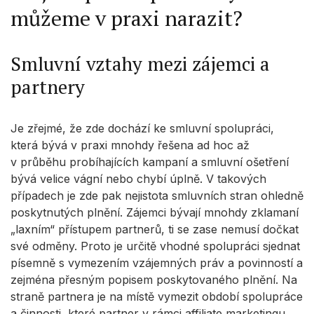
můžeme v praxi narazit?
Smluvní vztahy mezi zájemci a
partnery
Je zřejmé, že zde dochází ke smluvní spolupráci,
která bývá v praxi mnohdy řešena ad hoc až
v průběhu probíhajících kampaní a smluvní ošetření
bývá velice vágní nebo chybí úplně. V takových
případech je zde pak nejistota smluvních stran ohledně
poskytnutých plnění. Zájemci bývají mnohdy zklamaní
„laxním“ přístupem partnerů, ti se zase nemusí dočkat
své odměny. Proto je určitě vhodné spolupráci sjednat
písemně s vymezením vzájemných práv a povinností a
zejména přesným popisem poskytovaného plnění. Na
straně partnera je na místě vymezit období spolupráce
a činnosti, které partner v rámci affiliate marketingu