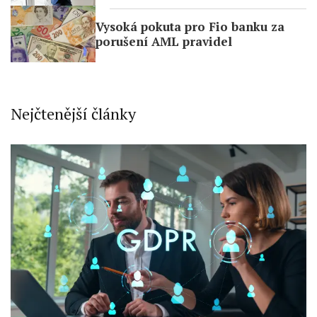
Use limited data to select advertising
Vysoká pokuta pro Fio banku za
porušení AML pravidel
Create profiles for personalised
advertising
Use profiles to select personalised
advertising
Nejčtenější články
Create profiles to personalise content
Use profiles to select personalised
content
Measure advertising performance
Measure content performance
Understand audiences through statistics
or combinations of data from different
sources
Develop and improve services