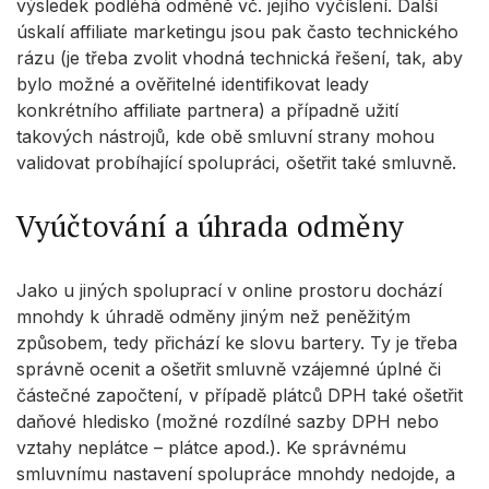
výsledek podléhá odměně vč. jejího vyčíslení. Další
úskalí affiliate marketingu jsou pak často technického
rázu (je třeba zvolit vhodná technická řešení, tak, aby
bylo možné a ověřitelné identifikovat leady
konkrétního affiliate partnera) a případně užití
takových nástrojů, kde obě smluvní strany mohou
validovat probíhající spolupráci, ošetřit také smluvně.
Vyúčtování a úhrada odměny
Jako u jiných spoluprací v online prostoru dochází
mnohdy k úhradě odměny jiným než peněžitým
způsobem, tedy přichází ke slovu bartery. Ty je třeba
správně ocenit a ošetřit smluvně vzájemné úplné či
částečné započtení, v případě plátců DPH také ošetřit
daňové hledisko (možné rozdílné sazby DPH nebo
vztahy neplátce – plátce apod.). Ke správnému
smluvnímu nastavení spolupráce mnohdy nedojde, a