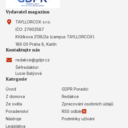
Vydavatel magazínu
TAYLLORCOX s.r.o.
IČO: 27902587
Křižíkova 2136/2a (campus TAYLLORCOX)
186 00 Praha 8, Karlín
Kontaktujte nás
redakce@gdpr.cz
Šéfredaktor:
Lucie Balýová
Kategorie
Úvod
GDPR Poradci
Z domova
Redakce
Ze světa
Zpracování osobních údajů
Poradenství
RSS odběr
Nástroje
Podmínky užívání
Legislativa