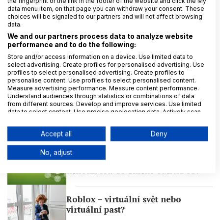
the fingerprint or the link in the footer of the website and click the My
data menu item, on that page you can withdraw your consent. These
Z domova
Affiliate marketing
GDPR
Právo
choices will be signaled to our partners and will not affect browsing
data.
22. 10. 2025
Mária Chvajová Staňková
We and our partners process data to analyze website
performance and to do the following:
Store and/or access information on a device. Use limited data to
select advertising. Create profiles for personalised advertising. Use
profiles to select personalised advertising. Create profiles to
personalise content. Use profiles to select personalised content.
Mohlo by vás dále zajímat:
Measure advertising performance. Measure content performance.
Understand audiences through statistics or combinations of data
from different sources. Develop and improve services. Use limited
data to select content. Use precise geolocation data. Actively scan
Ani oprávněný zájem nezachrání
device characteristics for identification.
Data may be shared outside of the European Union and send to the
vše
Accept all
Deny
USA.
Your consent and the cookie policy applies solely to this
No, adjust
website/app.
ESG hýbe světem byznysu už
View Partner List (6 IAB Vendors)
několik let. Co změní OMNIBUS?
We use your data for the following purposes:
IAB processing purposes:
Roblox – virtuální svět nebo
Store and/or access information on a
virtuální past?
device