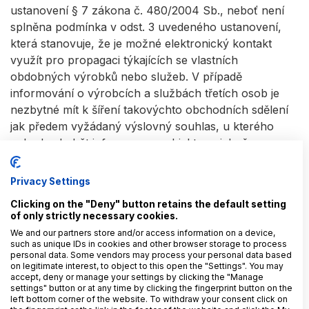
ustanovení § 7 zákona č. 480/2004 Sb., neboť není
splněna podmínka v odst. 3 uvedeného ustanovení,
která stanovuje, že je možné elektronický kontakt
využít pro propagaci týkajících se vlastních
obdobných výrobků nebo služeb. V případě
informování o výrobcích a službách třetích osob je
nezbytné mít k šíření takovýchto obchodních sdělení
jak předem vyžádaný výslovný souhlas, u kterého
nebude chybět informace o subjektu, v jehož
prospěch je obchodní sdělení šířeno. Dovoluji si
odhadnout, že tuto podmínku splňuje jen malá část e-
Privacy Settings
mailingu v rámci affiliate kampaní.
Clicking on the "Deny" button retains the default setting
of only strictly necessary cookies.
Spolupráce v online podnikání tedy určitě má svůj
We and our partners store and/or access information on a device,
smysl, ale je potřeba mít na paměti i možná právní
such as unique IDs in cookies and other browser storage to process
rizika, která s nimi souvisí.
personal data. Some vendors may process your personal data based
on legitimate interest, to object to this open the "Settings". You may
accept, deny or manage your settings by clicking the "Manage
Fotografie v článku: Adobe Stock
settings" button or at any time by clicking the fingerprint button on the
left bottom corner of the website. To withdraw your consent click on