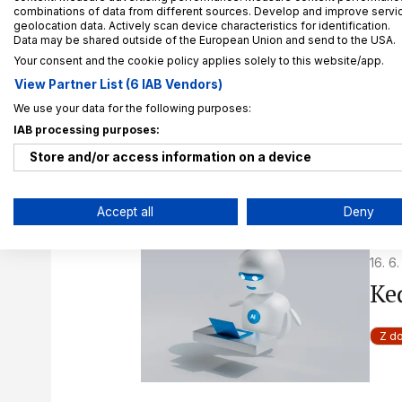
combinations of data from different sources. Develop and improve service
Or
geolocation data. Actively scan device characteristics for identification.
Data may be shared outside of the European Union and send to the USA.
ek
Your consent and the cookie policy applies solely to this website/app.
pr
View Partner List (6 IAB Vendors)
We use your data for the following purposes:
Z d
IAB processing purposes:
NIS
Store and/or access information on a device
Use limited data to select advertising
Accept all
Deny
Create profiles for personalised advertising
16. 6
Use profiles to select personalised advertising
Ke
Create profiles to personalise content
Z d
Use profiles to select personalised content
Measure advertising performance