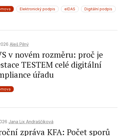
omova
Elektronický podpis
eIDAS
Digitální podpis
 2026
Aleš Pilný
VS v novém rozměru: proč je
estace TESTEM celé digitální
mpliance úřadu
omova
 2026
Jana Lix Andraščiková
roční zpráva KFA: Počet sporů