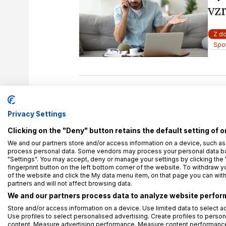
vz
Z d
Spot
30. 6
No
Privacy Settings
te
Clicking on the "Deny" button retains the default setting of o
We and our partners store and/or access information on a device, such as
process personal data. Some vendors may process your personal data base
Z d
"Settings". You may accept, deny or manage your settings by clicking the 
fingerprint button on the left bottom corner of the website. To withdraw you
Kont
of the website and click the My data menu item, on that page you can wit
partners and will not affect browsing data.
We and our partners process data to analyze website perform
Store and/or access information on a device. Use limited data to select ad
Use profiles to select personalised advertising. Create profiles to person
18. 6
content. Measure advertising performance. Measure content performance.