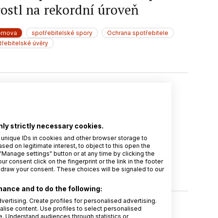
rostl na rekordní úroveň
omova
spotřebitelské spory
Ochrana spotřebitele
řebitelské úvěry
. 2026
František Nonnemann
vá data ČTÚ odhalují realitu
lemarketingu
nly strictly necessary cookies.
 unique IDs in cookies and other browser storage to
d on legitimate interest, to object to this open the
omova
telemarketing
ČTÚ
Compliance
"Manage settings" button or at any time by clicking the
r consent click on the fingerprint or the link in the footer
rola
GDPR
hdraw your consent. These choices will be signaled to our
ance and to do the following:
vertising. Create profiles for personalised advertising.
alise content. Use profiles to select personalised
. 2026
Michal Orviský
 Understand audiences through statistics or