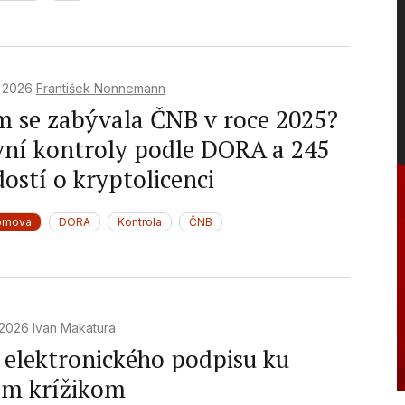
. 2026
František Nonnemann
m se zabývala ČNB v roce 2025?
vní kontroly podle DORA a 245
ostí o kryptolicenci
omova
DORA
Kontrola
ČNB
. 2026
Ivan Makatura
 elektronického podpisu ku
om krížikom