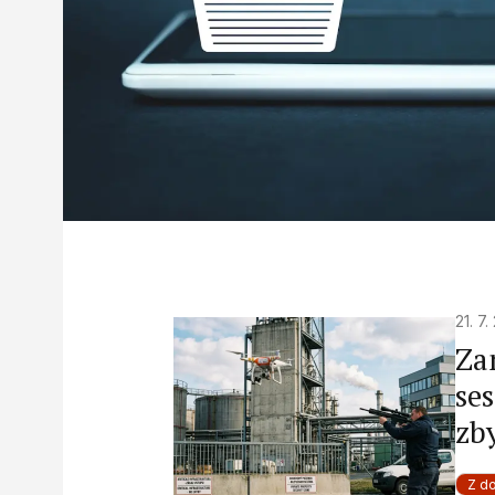
21. 7
Za
ses
zby
Z d