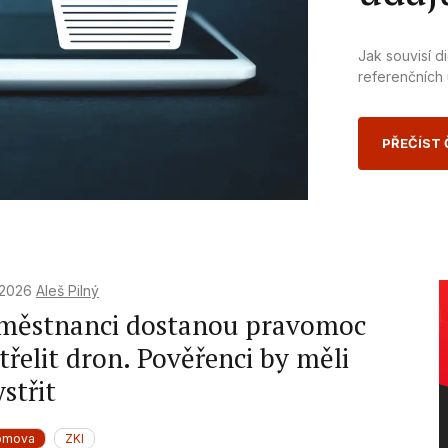
Jak souvisí d
referenčních
PŘEČÍST
. 2026
Aleš Pilný
městnanci dostanou pravomoc
třelit dron. Pověřenci by měli
střit
omova
ZKI