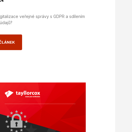
igitalizace veřejné správy s GDPR a sdílením
 údajů?
 ČLÁNEK