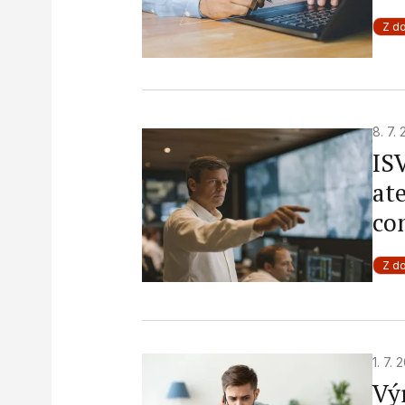
Z d
8. 7.
IS
at
co
Z d
1. 7.
Vý