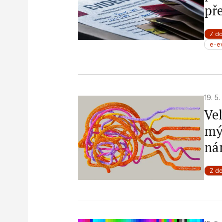
př
Z d
e-e
19. 5
Ve
mýl
ná
Z d