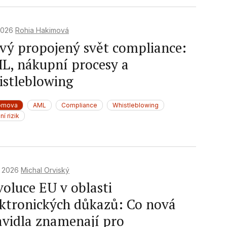
f data from different
 2026
Rohia Hakimová
vý propojený svět compliance:
L, nákupní procesy a
istleblowing
omova
AML
Compliance
Whistleblowing
ní rizik
. 2026
Michal Orviský
voluce EU v oblasti
ektronických důkazů: Co nová
avidla znamenají pro