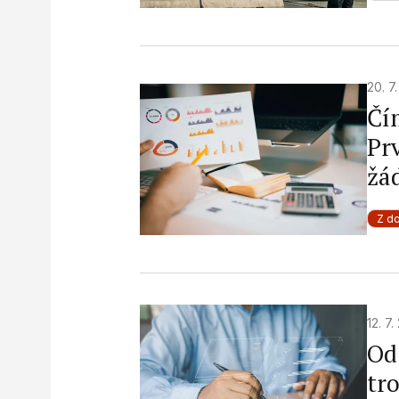
20. 7
Čí
Pr
žád
Z d
12. 7
Od
tr