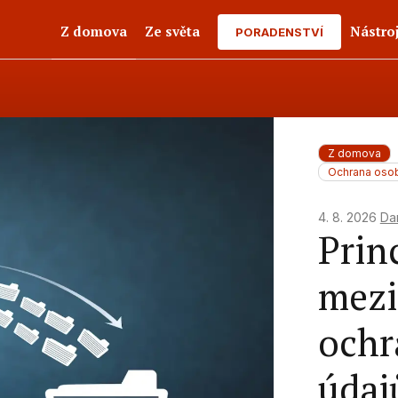
Z domova
Ze světa
Nástro
PORADENSTVÍ
Z domova
Ochrana osob
4. 8. 2026
Da
Princ
mezi 
ochr
údaj