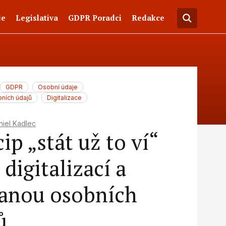
je
Legislativa
GDPR Poradci
Redakce
GDPR
Osobní údaje
ních údajů
Digitalizace
niel Kadlec
ip „stát už to ví“
digitalizací a
anou osobních
ů