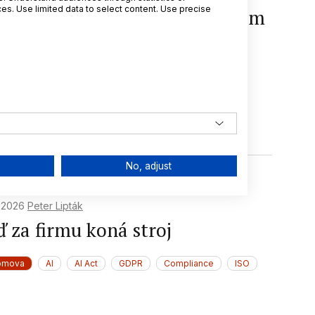
s. Use limited data to select content. Use precise
ientace v digitálním regulačním
osystému EU: Komplexní
ůvodce interakcemi s GDPR
omova
GDPR
Ochrana osobních údajů
AI Act
2
Compliance
DPIA
No, adjust
. 2026
Peter Lipták
ď za firmu koná stroj
omova
AI
AI Act
GDPR
Compliance
ISO