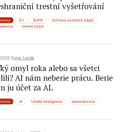
eshraniční trestní vyšetřování
omova
EU
GDPR
Ochrana osobních údajů
vidence
trestní řízení
. 2026
Peter Lipták
ľký omyl roka alebo sa všetci
ili? AI nám neberie prácu. Berie
m ju účet za AI.
omova
AI
Umělá inteligence
automatizace