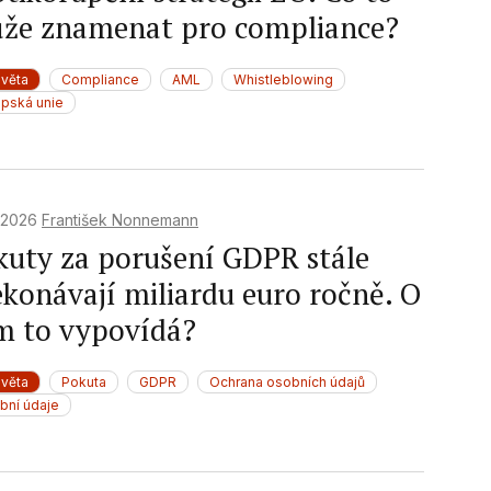
že znamenat pro compliance?
f data from different
světa
Compliance
AML
Whistleblowing
opská unie
. 2026
František Nonnemann
kuty za porušení GDPR stále
ekonávají miliardu euro ročně. O
m to vypovídá?
světa
Pokuta
GDPR
Ochrana osobních údajů
bní údaje