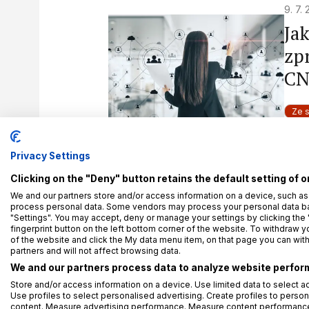
9. 7.
Ja
zp
CN
Ze 
Oso
Privacy Settings
Clicking on the "Deny" button retains the default setting of o
We and our partners store and/or access information on a device, such as
2. 7.
process personal data. Some vendors may process your personal data base
Ně
"Settings". You may accept, deny or manage your settings by clicking the 
fingerprint button on the left bottom corner of the website. To withdraw you
pl
of the website and click the My data menu item, on that page you can wit
partners and will not affect browsing data.
od
We and our partners process data to analyze website perform
Store and/or access information on a device. Use limited data to select ad
Use profiles to select personalised advertising. Create profiles to person
Ze 
content. Measure advertising performance. Measure content performance.