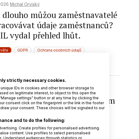
 2026
Michal Orviský
k dlouho můžou zaměstnavatelé
racovávat údaje zaměstnanců?
IL vydal přehled lhůt.
světa
GDPR
Ochrana osobních údajů
bní údaje
HR
Ochrana
nly strictly necessary cookies.
 unique IDs in cookies and other browser storage to
 2026
Michal Orviský
d on legitimate interest, to object to this open the
mecký soud přiznal uživatelům
"Manage settings" button or at any time by clicking the
r consent click on the fingerprint or the link in the footer
atforem společnosti Meta
hdraw your consent. These choices will be signaled to our
škodnění ve výši 500 eur
ance and to do the following:
vertising. Create profiles for personalised advertising.
alise content. Use profiles to select personalised
světa
Pokuta
GDPR
Osobní údaje
 Understand audiences through statistics or