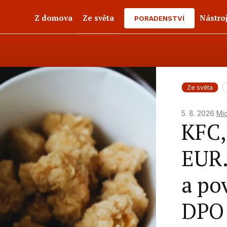
Z domova
Ze světa
Nástro
PORADENSTVÍ
Ze světa
5. 8. 2026
Mic
KFC,
EUR.
a po
DPO 