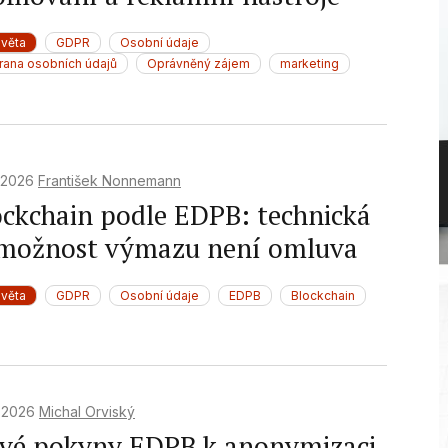
světa
GDPR
Osobní údaje
rana osobních údajů
Oprávněný zájem
marketing
. 2026
František Nonnemann
ockchain podle EDPB: technická
možnost výmazu není omluva
světa
GDPR
Osobní údaje
EDPB
Blockchain
. 2026
Michal Orviský
vé pokyny EDPB k anonymizaci