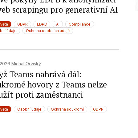
web scrapingu pro generativní AI
světa
GDPR
EDPB
AI
Compliance
bní údaje
Ochrana osobních údajů
. 2026
Michal Orviský
yž Teams nahrává dál:
ukromé hovory z Teams nelze
užít proti zaměstnanci
světa
Osobní údaje
Ochrana soukromí
GDPR