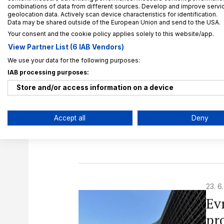
combinations of data from different sources. Develop and improve service
geolocation data. Actively scan device characteristics for identification.
Data may be shared outside of the European Union and send to the USA.
Your consent and the cookie policy applies solely to this website/app.
View Partner List (6 IAB Vendors)
25. 6
We use your data for the following purposes:
CN
IAB processing purposes:
zd
Store and/or access information on a device
úda
Use limited data to select advertising
Accept all
Deny
Ze 
Create profiles for personalised advertising
Och
Use profiles to select personalised advertising
Create profiles to personalise content
23. 6
Use profiles to select personalised content
Ev
Measure advertising performance
pro