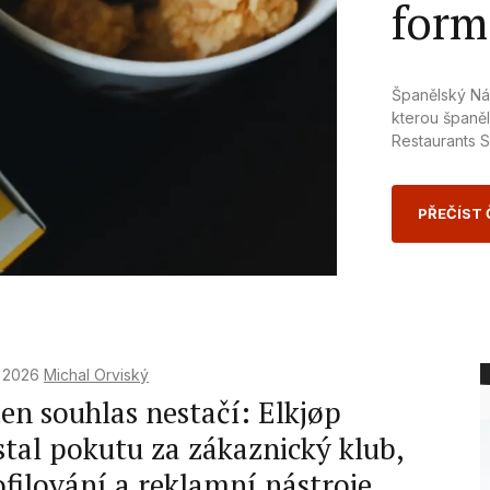
form
Španělský Nár
kterou španěl
Restaurants 
PŘEČÍST
. 2026
Michal Orviský
en souhlas nestačí: Elkjøp
stal pokutu za zákaznický klub,
ofilování a reklamní nástroje