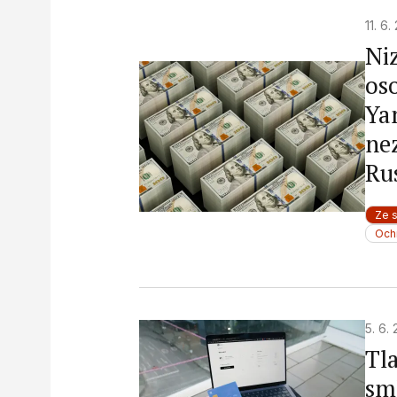
11. 6
Ni
os
Ya
ne
Ru
Ze 
Och
5. 6.
Tl
sm