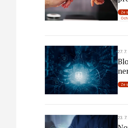
Ze 
Och
27. 7
Bl
ne
Ze 
23. 7
No