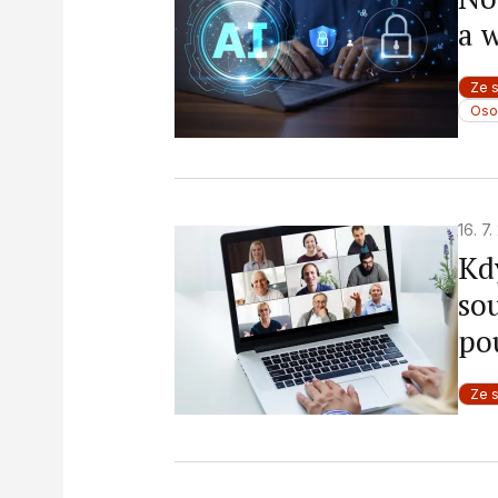
a 
Ze 
Oso
16. 7
Kd
so
po
Ze 