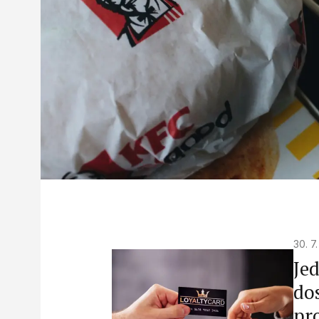
30. 7
Jed
do
pr