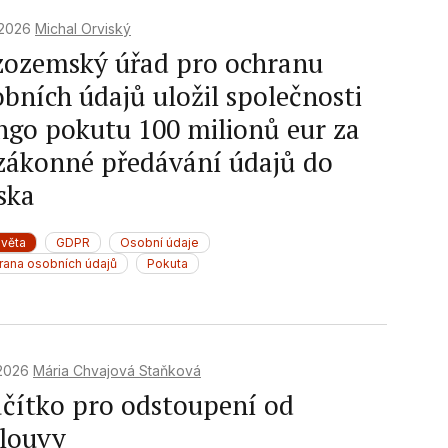
. 2026
Michal Orviský
zozemský úřad pro ochranu
obních údajů uložil společnosti
ngo pokutu 100 milionů eur za
zákonné předávání údajů do
ska
světa
GDPR
Osobní údaje
rana osobních údajů
Pokuta
 2026
Mária Chvajová Staňková
ačítko pro odstoupení od
louvy