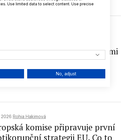
s. Use limited data to select content. Use precise
. 2026
Michal Orviský
IL: Pseudonymizovaná
ravotní data zůstávají osobními
ji
No, adjust
světa
GDPR
Osobní údaje
rana osobních údajů
Pokuta
. 2026
Rohia Hakimová
ropská komise připravuje první
tikorupční strategii EU. Co to