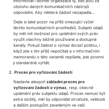
informovat i dovnitř organizace ty, kdo jsou za
obsluhu daných komunikačních nástrojů
odpovědni. Aby některá žádost nezapadla…
Dejte si také pozor na příliš omezující výčet
těchto komunikačních prostředků. Subjekt údajů
by měl mít možnost pro uplatnění svých práv
využít všechny běžně používané a dostupné
kanály. Pokud žádost o výmaz dorazí poštou, i
když jste s tím příliš nepočítali a v informačním
memorandu o této variantě nepíšete, jste povinni
ji standardně vyřídit.
Proces pro vyřizování žádostí
Nastavte alespoň
základní proces pro
vyřizování žádostí o výmaz
, resp. obecně
uplatnění práv subjektu údajů. Proces nemusí být
extra složitý, měl by odpovídat struktuře, velikosti
a dalším postupům zavedeným ve vaší