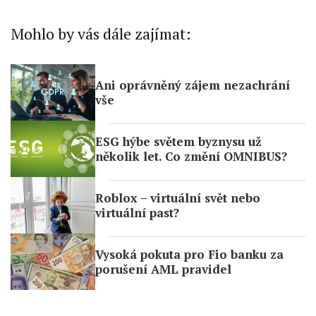
IAB Special Features:
Use precise geolocation data
Mohlo by vás dále zajímat:
Identify devices based on information
actively requested
Ani oprávněný zájem nezachrání
Non-IAB processing purposes:
vše
Necessary
ESG hýbe světem byznysu už
Performance
několik let. Co změní OMNIBUS?
Functional
Roblox – virtuální svět nebo
Advertising
virtuální past?
Vysoká pokuta pro Fio banku za
porušení AML pravidel