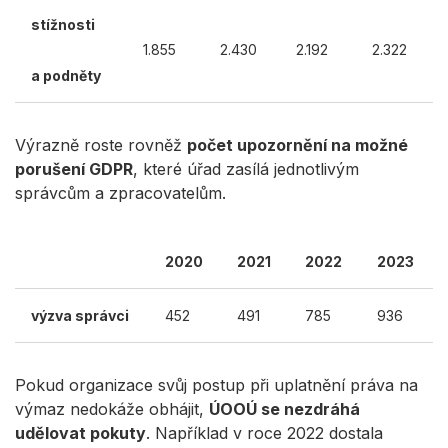
stížnosti
1.855
2.430
2.192
2.322
a podněty
Výrazně roste rovněž
počet upozornění na možné
porušení GDPR
, které úřad zasílá jednotlivým
správcům a zpracovatelům.
2020
2021
2022
2023
výzva správci
452
491
785
936
Pokud organizace svůj postup při uplatnění práva na
výmaz nedokáže obhájit,
ÚOOÚ se nezdráhá
udělovat pokuty
. Například v roce 2022 dostala