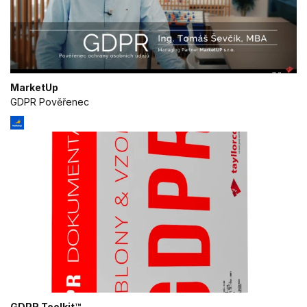
MarketUp
GDPR Pověřenec
GDPR Toolkit™