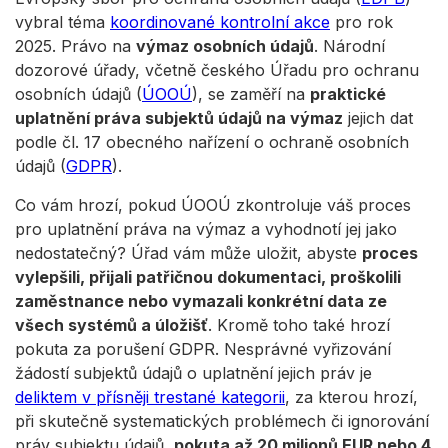
vybral téma
koordinované kontrolní akce
pro rok
2025. Právo na
výmaz osobních údajů
. Národní
dozorové úřady, včetně českého Úřadu pro ochranu
osobních údajů (
ÚOOÚ
), se zaměří na
praktické
uplatnění práva subjektů údajů na výmaz
jejich dat
podle čl. 17 obecného nařízení o ochraně osobních
údajů (
GDPR
).
Co vám hrozí, pokud ÚOOÚ zkontroluje váš proces
pro uplatnění práva na výmaz a vyhodnotí jej jako
nedostatečný? Úřad vám může uložit, abyste
proces
vylepšili, přijali patřičnou dokumentaci, proškolili
zaměstnance nebo vymazali konkrétní data ze
všech systémů a úložišť
. Kromě toho také hrozí
pokuta za porušení GDPR. Nesprávné vyřizování
žádostí subjektů údajů o uplatnění jejich práv je
deliktem v přísněji trestané kategorii
, za kterou hrozí,
při skutečně systematických problémech či ignorování
práv subjektu údajů,
pokuta až 20 milionů EUR nebo 4