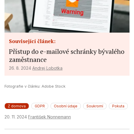
Create profiles for personalised
advertising
Use profiles to select personalised
advertising
Create profiles to personalise content
Související článek:
Přístup do e-mailové schránky bývalého
Use profiles to select personalised
content
zaměstnance
Measure advertising performance
26. 8. 2024
Andrej Lobotka
Measure content performance
Fotografie v článku: Adobe Stock
Understand audiences through statistics
or combinations of data from different
sources
Z domova
GDPR
Osobní údaje
Soukromí
Pokuta
Develop and improve services
20. 11. 2024
František Nonnemann
Use limited data to select content