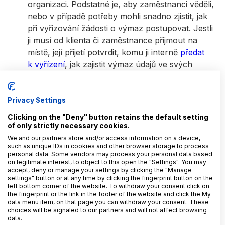
organizaci. Podstatné je, aby zaměstnanci věděli,
nebo v případě potřeby mohli snadno zjistit, jak
při vyřizování žádosti o výmaz postupovat. Jestli
ji musí od klienta či zaměstnance přijmout na
místě, její přijetí potvrdit, komu ji interně
předat
k vyřízení
, jak zajistit výmaz údajů ve svých
systémech a databázích, jaké GDPR stanoví pro
vyřízení podnětu lhůty atd.
Privacy Settings
Dokumentace a evidence
Clicking on the "Deny" button retains the default setting
of only strictly necessary cookies.
Celý proces
, včetně povinností jednotlivých
We and our partners store and/or access information on a device,
zaměstnanců,
dokumentujte
. Nejlépe formou
such as unique IDs in cookies and other browser storage to process
interního předpisu či metodiky
, se kterou budou
personal data. Some vendors may process your personal data based
on legitimate interest, to object to this open the "Settings". You may
zaměstnanci seznámeni a ke které budou mít
accept, deny or manage your settings by clicking the "Manage
trvalý přístup.
settings" button or at any time by clicking the fingerprint button on the
left bottom corner of the website. To withdraw your consent click on
the fingerprint or the link in the footer of the website and click the My
Stejně tak je nutné evidovat přijaté žádosti o
data menu item, on that page you can withdraw your consent. These
výmaz a způsob jejich vyřízení. Jen tak budete
choices will be signaled to our partners and will not affect browsing
data.
při kontrole ÚOOÚ, návštěvě auditora, zástupce