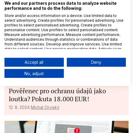
We and our partners process data to analyze website
mateřské společnosti nebo zřizovatele schopni
performance and to do the following:
doložit, že váš proces není zaveden jen na
Store and/or access information on a device. Use limited data to
papíře, ale doopravdy funguje.
select advertising. Create profiles for personalised advertising. Use
profiles to select personalised advertising. Create profiles to
personalise content. Use profiles to select personalised content.
Measure advertising performance. Measure content performance.
Understand audiences through statistics or combinations of data
from different sources. Develop and improve services. Use limited
data to select content. Use precise geolocation data. Actively scan
device characteristics for identification.
Data may be shared outside of the European Union and send to the
Accept all
Deny
USA.
Your consent and the cookie policy applies solely to this
No, adjust
website/app.
Související článek:
View Partner List (6 IAB Vendors)
Pověřenec pro ochranu údajů jako
We use your data for the following purposes:
loutka? Pokuta 18.000 EUR!
IAB processing purposes:
Store and/or access information on a
12. 8. 2024
Michal Orviský
device
Use limited data to select advertising