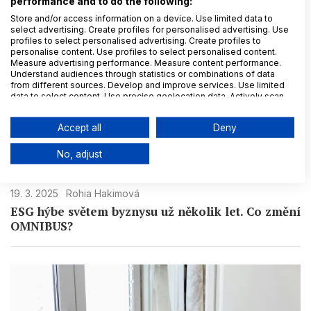
performance and to do the following:
Store and/or access information on a device. Use limited data to
select advertising. Create profiles for personalised advertising. Use
profiles to select personalised advertising. Create profiles to
personalise content. Use profiles to select personalised content.
Measure advertising performance. Measure content performance.
Understand audiences through statistics or combinations of data
from different sources. Develop and improve services. Use limited
data to select content. Use precise geolocation data. Actively scan
device characteristics for identification.
Data may be shared outside of the European Union and send to the
Accept all
Deny
USA.
Your consent and the cookie policy applies solely to this
No, adjust
website/app.
View Partner List (6 IAB Vendors)
We use your data for the following purposes:
19. 3. 2025
Rohia Hakimová
ESG hýbe světem byznysu už několik let. Co změní
IAB processing purposes:
OMNIBUS?
Store and/or access information on a
device
Use limited data to select advertising
Create profiles for personalised
advertising