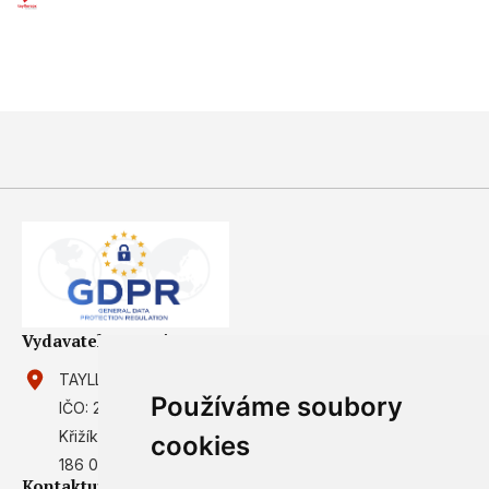
Vydavatel magazínu
TAYLLORCOX s.r.o.
Používáme soubory
IČO: 27902587
Křižíkova 2136/2a (campus TAYLLORCOX)
cookies
186 00 Praha 8, Karlín
Kontaktujte nás