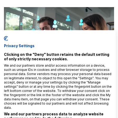
Privacy Settings
Clicking on the "Deny" button retains the default setting
of only strictly necessary cookies.
We and our partners store and/or access information on a device,
such as unique IDs in cookies and other browser storage to process
personal data. Some vendors may process your personal data based
on legitimate interest, to object to this open the "Settings". You may
accept, deny or manage your settings by clicking the "Manage
settings" button or at any time by clicking the fingerprint button on the
10. 3. 2025
František Nonnemann
left bottom corner of the website. To withdraw your consent click on
Ani oprávněný zájem nezachrání vše
the fingerprint or the link in the footer of the website and click the My
data menu item, on that page you can withdraw your consent. These
choices will be signaled to our partners and will not affect browsing
data.
We and our partners process data to analyze website