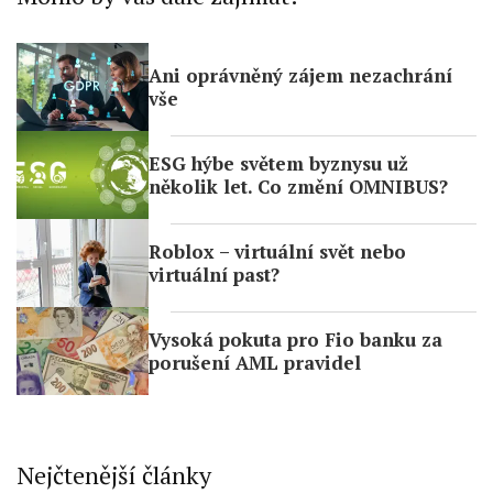
Ani oprávněný zájem nezachrání
vše
ESG hýbe světem byznysu už
několik let. Co změní OMNIBUS?
Roblox – virtuální svět nebo
virtuální past?
Vysoká pokuta pro Fio banku za
porušení AML pravidel
Nejčtenější články