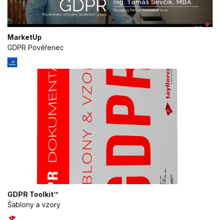
MarketUp
GDPR Pověřenec
GDPR Toolkit™
Šablony a vzory