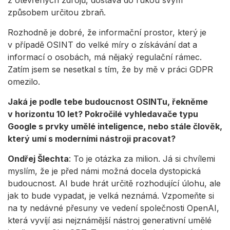
z otevřených zdrojů, dostává do rukou svým
způsobem určitou zbraň.
Performance
Rozhodně je dobré, že informační prostor, který je
Functional
v případě OSINT do velké míry o získávání dat a
informací o osobách, má nějaký regulační rámec.
Advertising
Zatím jsem se nesetkal s tím, že by mě v práci GDPR
omezilo.
Jaká je podle tebe budoucnost OSINTu, řekněme
v horizontu 10 let? Pokročilé vyhledavače typu
Google s prvky umělé inteligence, nebo stále člověk,
který umí s moderními nástroji pracovat?
Ondřej Šlechta
: To je otázka za milion. Já si chvílemi
myslím, že je před námi možná docela dystopická
budoucnost. AI bude hrát určitě rozhodující úlohu, ale
jak to bude vypadat, je velká neznámá. Vzpomeňte si
na ty nedávné přesuny ve vedení společnosti OpenAI,
která vyvíjí asi nejznámější nástroj generativní umělé