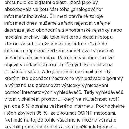
přesunulo do digitální oblasti, která jako by
absorbovala velkou část toho „analogového“
informačního světa. Čili mezi otevřené zdroje
informací dnes můžeme zařadit nejenom veřejné
databáze jako obchodní a živnostenské rejstříky nebo
mediální archivy, ale také veškerou digitální stopu,
kterou za sebou uživatelé internetu a různá do
internetu připojená zařízení zanechávají v podobě
metadat a dalších údajů. Patří tam všechno, co lze
objevit v diskusních fórech různých komunit a na
sociálních sítích. A to jsem ještě nezmínil metody,
kterými lze obcházet nastavené vyhledávací algoritmy
a výrazně tak zpřesňovat výsledky vyhledávání
pomocí internetových vyhledávačů. Tedy vyhledávačů
v tom viditelném prostoru, který ve skutečnosti tvoří
jen cca 5 % obsahu veškerého internetu. Pochopitelně
i těch zbylých 95 % lze zkoumat OSINT metodami.
Nehledě na to, že tohle všechno je možné výrazně
zrychlit pomocí automatizace a umělé inteligence…