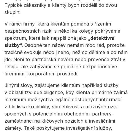
Typické zákazníky a klienty bych rozdělil do dvou
skupin:
V rámci firmy, která klientům pomáhá s řízením
bezpečnostních rizik, s několika kolegy pokrýváme
spektrum, které laik nejspíš zná jako „
detektivní
služby
“. Osobně ten název nemám moc rád, protože
tradičně evokuje něco jiného, než co děláme a co nám
jde. Není to partnerská nevěra nebo prevence ztrát v
retailu, ale zabýváme se primárně bezpečností ve
firemním, korporátním prostředí.
Jinými slovy, zajišťujeme klientům například služby
v oblasti tzv. due diligence, kdy klienta primárně zajímá
maximum možných a legálně dostupných informací
z hlediska kredibility, spolehlivosti a možných rizik
spojených s potenciálními obchodními partnery,
zaměstnanci na klíčových pozicích a investičními
záměry. Také poskytujeme investigativní služby,