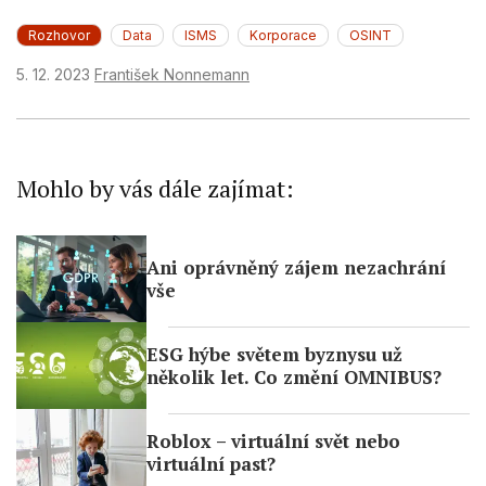
Rozhovor
Data
ISMS
Korporace
OSINT
5. 12. 2023
František Nonnemann
Mohlo by vás dále zajímat:
Ani oprávněný zájem nezachrání
vše
ESG hýbe světem byznysu už
několik let. Co změní OMNIBUS?
Roblox – virtuální svět nebo
virtuální past?