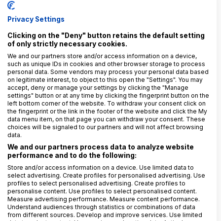
Stává se, že ti někdo kvůli tvé práci vyhrožuje GDPR
Privacy Settings
(podáním stížnosti či žaloby), nebo chtěl například
Clicking on the "Deny" button retains the default setting
s využitím GDPR práv získat informace o zdroji
of only strictly necessary cookies.
tvých zpráv atd.?
We and our partners store and/or access information on a device,
such as unique IDs in cookies and other browser storage to process
Ondřej Šlechta
: Nestalo, ale trochu to rozvedu. Teď
personal data. Some vendors may process your personal data based
on legitimate interest, to object to this open the "Settings". You may
nechci prozrazovat více, než je nezbytně nutné, ale
accept, deny or manage your settings by clicking the "Manage
tvrdím, že kdo se chce zabývat problematikou OSINT,
settings" button or at any time by clicking the fingerprint button on the
left bottom corner of the website. To withdraw your consent click on
měl by věnovat mimořádnou pozornost i zásadám
the fingerprint or the link in the footer of the website and click the My
operační bezpečnosti, tedy chovat se a pohybovat
data menu item, on that page you can withdraw your consent. These
choices will be signaled to our partners and will not affect browsing
v informačním prostoru takovým způsobem, který
data.
minimalizuje digitální stopu daného vyšetřovatele a
We and our partners process data to analyze website
snižuje tak riziko úniku osobních údajů a dalších
performance and to do the following:
citlivých informací.
Store and/or access information on a device. Use limited data to
select advertising. Create profiles for personalised advertising. Use
profiles to select personalised advertising. Create profiles to
Často jsou našimi klienty zahraniční konzultační a
personalise content. Use profiles to select personalised content.
zpravodajské společnosti, které nemají kapacity na
Measure advertising performance. Measure content performance.
Understand audiences through statistics or combinations of data
území ČR nebo Slovenska a my fungujeme jako jejich
from different sources. Develop and improve services. Use limited