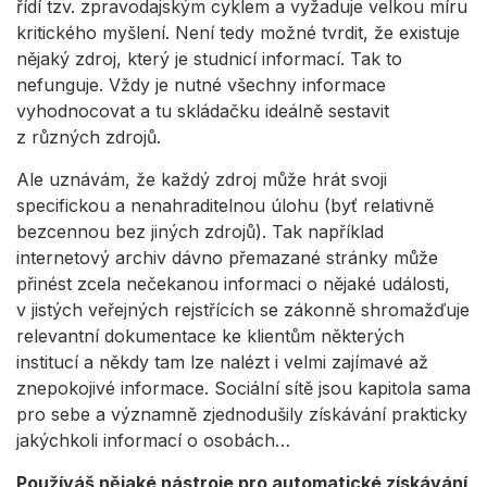
řídí tzv. zpravodajským cyklem a vyžaduje velkou míru
kritického myšlení. Není tedy možné tvrdit, že existuje
nějaký zdroj, který je studnicí informací. Tak to
nefunguje. Vždy je nutné všechny informace
vyhodnocovat a tu skládačku ideálně sestavit
z různých zdrojů.
Ale uznávám, že každý zdroj může hrát svoji
specifickou a nenahraditelnou úlohu (byť relativně
bezcennou bez jiných zdrojů). Tak například
internetový archiv dávno přemazané stránky může
přinést zcela nečekanou informaci o nějaké události,
v jistých veřejných rejstřících se zákonně shromažďuje
relevantní dokumentace ke klientům některých
institucí a někdy tam lze nalézt i velmi zajímavé až
znepokojivé informace. Sociální sítě jsou kapitola sama
pro sebe a významně zjednodušily získávání prakticky
jakýchkoli informací o osobách…
Používáš nějaké nástroje pro automatické získávání