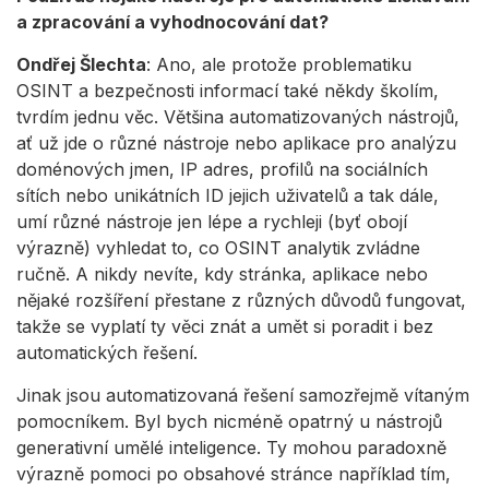
a zpracování a vyhodnocování dat?
Ondřej Šlechta
: Ano, ale protože problematiku
OSINT a bezpečnosti informací také někdy školím,
tvrdím jednu věc. Většina automatizovaných nástrojů,
ať už jde o různé nástroje nebo aplikace pro analýzu
doménových jmen, IP adres, profilů na sociálních
sítích nebo unikátních ID jejich uživatelů a tak dále,
umí různé nástroje jen lépe a rychleji (byť obojí
výrazně) vyhledat to, co OSINT analytik zvládne
ručně. A nikdy nevíte, kdy stránka, aplikace nebo
nějaké rozšíření přestane z různých důvodů fungovat,
takže se vyplatí ty věci znát a umět si poradit i bez
automatických řešení.
Jinak jsou automatizovaná řešení samozřejmě vítaným
pomocníkem. Byl bych nicméně opatrný u nástrojů
generativní umělé inteligence. Ty mohou paradoxně
výrazně pomoci po obsahové stránce například tím,