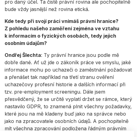
pro daný účel. Ta čistě právní rovina ale pochopitelně
bude vždy jasnější než rovina etická.
Kde tedy při svojí práci vnímáš právní hranice?
Z pohledu našeho zaměření zejména ve vztahu
k informacím o fyzických osobách, tedy jejich
osobním údajům?
Ondřej Šlechta
: Ty právní hranice jsou podle mě
dobře dané. Ať už jde o zákoník práce ve smyslu, jaké
informace mohu po uchazeči o zaměstnání požadovat
a přenášet tak například na třetí stranu ověření
uchazečovy profesní historie a dalších informací při
tzv. pre-employment screeningu. Dále jsem
přesvědčený, že se určitě vyplatí držet se rámce, který
nastavilo GDPR, to znamená plnit všechny požadavky,
které jsou na mě kladeny buď jako na správce nebo
jako na zpracovatele osobních údajů. A pochopitelně
mít všechna zpracování podložena řádným právním
titulem.