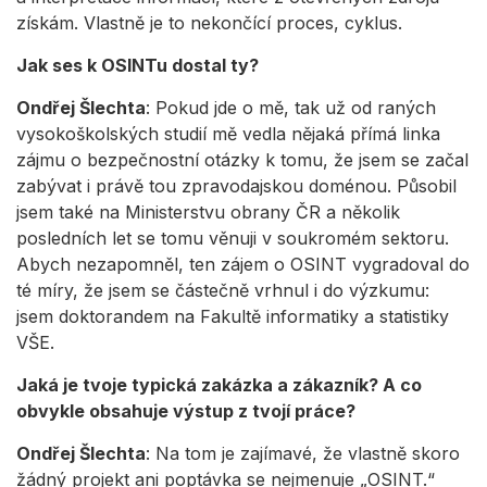
získám. Vlastně je to nekončící proces, cyklus.
Jak ses k OSINTu dostal ty?
Ondřej Šlechta
: Pokud jde o mě, tak už od raných
vysokoškolských studií mě vedla nějaká přímá linka
zájmu o bezpečnostní otázky k tomu, že jsem se začal
zabývat i právě tou zpravodajskou doménou. Působil
jsem také na Ministerstvu obrany ČR a několik
posledních let se tomu věnuji v soukromém sektoru.
Abych nezapomněl, ten zájem o OSINT vygradoval do
té míry, že jsem se částečně vrhnul i do výzkumu:
jsem doktorandem na Fakultě informatiky a statistiky
VŠE.
Jaká je tvoje typická zakázka a zákazník? A co
obvykle obsahuje výstup z tvojí práce?
Ondřej Šlechta
: Na tom je zajímavé, že vlastně skoro
žádný projekt ani poptávka se nejmenuje „OSINT.“