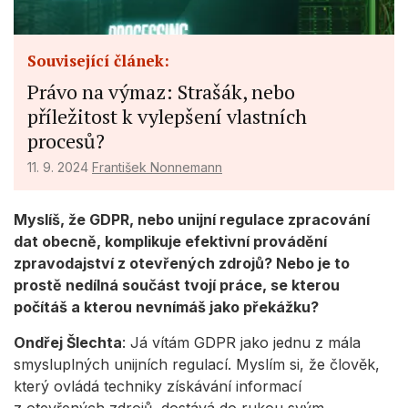
Use profiles to select personalised
content
Measure advertising performance
Související článek:
Právo na výmaz: Strašák, nebo
Measure content performance
příležitost k vylepšení vlastních
Understand audiences through statistics
procesů?
or combinations of data from different
sources
11. 9. 2024
František Nonnemann
Develop and improve services
Myslíš, že GDPR, nebo unijní regulace zpracování
Use limited data to select content
dat obecně, komplikuje efektivní provádění
zpravodajství z otevřených zdrojů? Nebo je to
IAB Special Features:
prostě nedílná součást tvojí práce, se kterou
Use precise geolocation data
počítáš a kterou nevnímáš jako překážku?
Identify devices based on information
Ondřej Šlechta
: Já vítám GDPR jako jednu z mála
actively requested
smysluplných unijních regulací. Myslím si, že člověk,
Non-IAB processing purposes:
který ovládá techniky získávání informací
Necessary