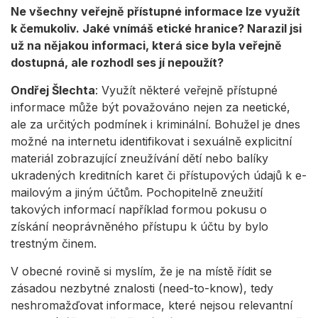
Ne všechny veřejně přístupné informace lze využít
k čemukoliv. Jaké vnímáš etické hranice? Narazil jsi
už na nějakou informaci, která sice byla veřejně
dostupná, ale rozhodl ses jí nepoužít?
Ondřej Šlechta
: Využít některé veřejně přístupné
informace může být považováno nejen za neetické,
ale za určitých podmínek i kriminální. Bohužel je dnes
možné na internetu identifikovat i sexuálně explicitní
materiál zobrazující zneužívání dětí nebo balíky
ukradených kreditních karet či přístupových údajů k e-
mailovým a jiným účtům. Pochopitelně zneužití
takových informací například formou pokusu o
získání neoprávněného přístupu k účtu by bylo
trestným činem.
V obecné rovině si myslím, že je na místě řídit se
zásadou nezbytné znalosti (need-to-know), tedy
neshromažďovat informace, které nejsou relevantní