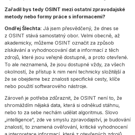
Zařadil bys tedy OSINT mezi ostatní zpravodajské
metody nebo formy práce s informacemi?
Ondřej Šlechta
: Já jsem přesvědčený, že dnes se
z OSINT stává samostatný obor. Velmi obecně, až
akademicky, můžeme OSINT označit za způsob
získávání a vyhodnocování dat a informací z těch
zdrojů, které jsou veřejně dostupné, a proto otevřené.
To ale neznamená, že jsou dostupné vždy, za všech
okolností, že přístup k nim není technicky složitější a
že se obejdeme bez znalosti specifické cesty, klíče
nebo použití softwarového nástroje.
Zároveň je potřeba zdůraznit, že OSINT není to, že
shromáždím nějaká data, která si odněkud stáhnu,
nebo to za sebe nechám udělat algoritmus. Slovo
„intelligence“, zde ve smyslu zpravodajství, je budování
znalostí, to znamená ověřování, kritické vyhodnocení
a interpretace informací, které z otevřených zdrojů