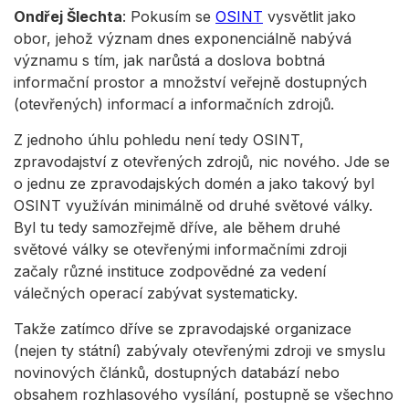
Ondřej Šlechta
: Pokusím se
OSINT
vysvětlit jako
obor, jehož význam dnes exponenciálně nabývá
významu s tím, jak narůstá a doslova bobtná
informační prostor a množství veřejně dostupných
(otevřených) informací a informačních zdrojů.
Z jednoho úhlu pohledu není tedy OSINT,
zpravodajství z otevřených zdrojů, nic nového. Jde se
o jednu ze zpravodajských domén a jako takový byl
OSINT využíván minimálně od druhé světové války.
Byl tu tedy samozřejmě dříve, ale během druhé
světové války se otevřenými informačními zdroji
začaly různé instituce zodpovědné za vedení
válečných operací zabývat systematicky.
Takže zatímco dříve se zpravodajské organizace
(nejen ty státní) zabývaly otevřenými zdroji ve smyslu
novinových článků, dostupných databází nebo
obsahem rozhlasového vysílání, postupně se všechno