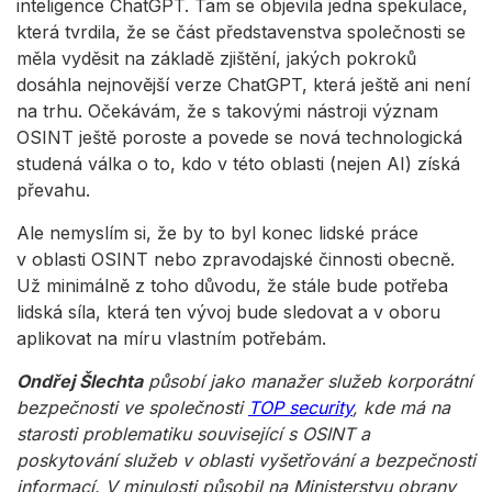
inteligence ChatGPT. Tam se objevila jedna spekulace,
která tvrdila, že se část představenstva společnosti se
měla vyděsit na základě zjištění, jakých pokroků
dosáhla nejnovější verze ChatGPT, která ještě ani není
na trhu. Očekávám, že s takovými nástroji význam
OSINT ještě poroste a povede se nová technologická
studená válka o to, kdo v této oblasti (nejen AI) získá
převahu.
Ale nemyslím si, že by to byl konec lidské práce
v oblasti OSINT nebo zpravodajské činnosti obecně.
Už minimálně z toho důvodu, že stále bude potřeba
lidská síla, která ten vývoj bude sledovat a v oboru
aplikovat na míru vlastním potřebám.
Ondřej Šlechta
působí jako manažer služeb korporátní
bezpečnosti ve společnosti
TOP security
, kde má na
starosti problematiku související s OSINT a
poskytování služeb v oblasti vyšetřování a bezpečnosti
informací. V minulosti působil na Ministerstvu obrany