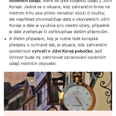
osobních údajů
, které se týká subjektů údajů z Jižní
Koreje. Jedná se o situace, kdy zahraniční firma na
místním trhu sice přímo nenabízí zboží či služby,
ale například shromažďuje data o obyvatelích Jižní
Koreje a dále je využívá pro vlastní účely, případně
je dále zveřejňuje či zpřístupňuje dalším příjemcům.
A třetím případem, kdy je nutné řešit korejské
předpisy o ochraně dat, je situace, kdy zahraniční
společnost
vytváří v Jižní Koreji pobočku
, jejíž
činnost bude mj. zahrnovat zpracování osobních
údajů místních obyvatel.