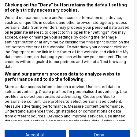
příjemce dat sídlí v zemi, která je dle rozhodnutí
Clicking on the "Deny" button retains the default setting
jihokorejského úřadu považována za bezpečnou.
of only strictly necessary cookies.
Zahraniční společnost musí
zajistit schopnost
We and our partners store and/or access information on a device,
such as unique IDs in cookies and other browser storage to process
uhradit případné pokuty
, které jí za porušení
personal data. Some vendors may process your personal data based
místních pravidel mohou být uloženy. Například
on legitimate interest, to object to this open the "Settings". You may
accept, deny or manage your settings by clicking the "Manage
odpovídajícím pojištěním či vyčleněním dostatečné
settings" button or at any time by clicking the fingerprint button on the
finanční rezervy.
left bottom corner of the website. To withdraw your consent click on
the fingerprint or the link in the footer of the website and click the My
Zahraniční společnost také musí být schopna
data menu item, on that page you can withdraw your consent. These
choices will be signaled to our partners and will not affect browsing
účastnit se smírčího řízení
zahájeného na návrh
data.
subjektu údajů, do jehož práv neoprávněné zasáhla.
We and our partners process data to analyze website
Řízení vede korejský úřad pro ochranu osobních
performance and to do the following:
informací.
Store and/or access information on a device. Use limited data to
select advertising. Create profiles for personalised advertising. Use
Pokud zahraniční společnost zpracovává osobní
profiles to select personalised advertising. Create profiles to
údaje jihokorejských obyvatel ve větším rozsahu,
personalise content. Use profiles to select personalised content.
Measure advertising performance. Measure content performance.
musí
jmenovat svého místního zástupce
, který
Understand audiences through statistics or combinations of data
bude kontaktním místem pro dozorový úřad. Co to
from different sources. Develop and improve services. Use limited
data to select content. Use precise geolocation data. Actively scan
znamená, zpracovávat data ve větším rozsahu? Po
device characteristics for identification.
dobu 3 měsíců mít denně v průměru v držení či
Data may be shared outside of the European Union and send to the
Accept all
Deny
USA.
jinak zpracovávat údaje o alespoň milionu subjektů