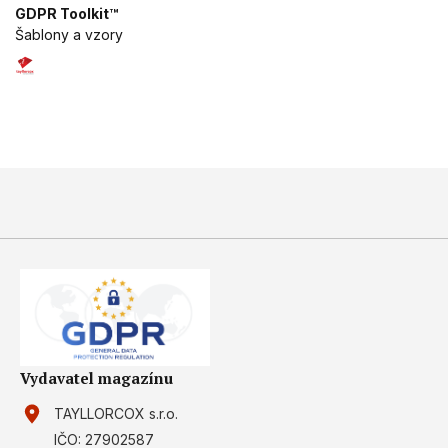
GDPR Toolkit™
Šablony a vzory
Vydavatel magazínu
TAYLLORCOX s.r.o.
IČO: 27902587