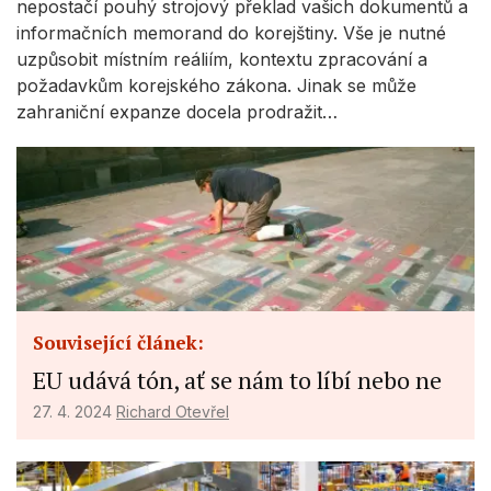
nepostačí pouhý strojový překlad vašich dokumentů a
Measure advertising performance
informačních memorand do korejštiny. Vše je nutné
Measure content performance
uzpůsobit místním reáliím, kontextu zpracování a
požadavkům korejského zákona. Jinak se může
Understand audiences through statistics
zahraniční expanze docela prodražit…
or combinations of data from different
sources
Develop and improve services
Use limited data to select content
IAB Special Features:
Use precise geolocation data
Související článek:
Identify devices based on information
actively requested
EU udává tón, ať se nám to líbí nebo ne
Non-IAB processing purposes:
27. 4. 2024
Richard Otevřel
Necessary
Performance