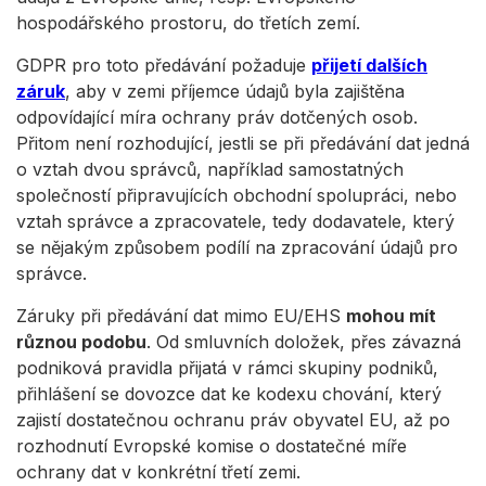
hospodářského prostoru, do třetích zemí.
GDPR pro toto předávání požaduje
přijetí dalších
záruk
, aby v zemi příjemce údajů byla zajištěna
odpovídající míra ochrany práv dotčených osob.
Přitom není rozhodující, jestli se při předávání dat jedná
o vztah dvou správců, například samostatných
společností připravujících obchodní spolupráci, nebo
vztah správce a zpracovatele, tedy dodavatele, který
se nějakým způsobem podílí na zpracování údajů pro
správce.
Záruky při předávání dat mimo EU/EHS
mohou mít
různou podobu
. Od smluvních doložek, přes závazná
podniková pravidla přijatá v rámci skupiny podniků,
přihlášení se dovozce dat ke kodexu chování, který
zajistí dostatečnou ochranu práv obyvatel EU, až po
rozhodnutí Evropské komise o dostatečné míře
ochrany dat v konkrétní třetí zemi.