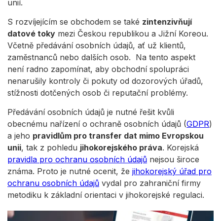
unií.
S rozvíjejícím se obchodem se také
zintenzivňují
datové toky
mezi Českou republikou a Jižní Koreou.
Včetně předávání osobních údajů, ať už klientů,
zaměstnanců nebo dalších osob. Na tento aspekt
není radno zapomínat, aby obchodní spolupráci
nenarušily kontroly či pokuty od dozorových úřadů,
stížnosti dotčených osob či reputační problémy.
Předávání osobních údajů je nutné řešit kvůli
obecnému nařízení o ochraně osobních údajů (
GDPR
)
a jeho
pravidlům pro transfer dat mimo Evropskou
unii
, tak z pohledu
jihokorejského práva
. Korejská
pravidla pro ochranu osobních údajů
nejsou široce
známa. Proto je nutné ocenit, že
jihokorejský úřad pro
ochranu osobních údajů
vydal pro zahraniční firmy
metodiku k základní orientaci v jihokorejské regulaci.