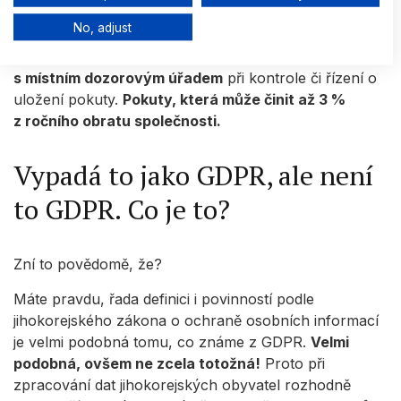
Your consent and the cookie policy applies solely to this
údajů.
No, adjust
website/app.
View Partner List (6 IAB Vendors)
Samozřejmostí je pak
povinnost spolupráce
s místním dozorovým úřadem
při kontrole či řízení o
We use your data for the following purposes:
uložení pokuty.
Pokuty, která může činit až 3 %
IAB processing purposes:
z ročního obratu společnosti.
Store and/or access information on a
device
Vypadá to jako GDPR, ale není
Use limited data to select advertising
to GDPR. Co je to?
Create profiles for personalised
advertising
Zní to povědomě, že?
Use profiles to select personalised
advertising
Máte pravdu, řada definici i povinností podle
Create profiles to personalise content
jihokorejského zákona o ochraně osobních informací
je velmi podobná tomu, co známe z GDPR.
Velmi
Use profiles to select personalised
podobná, ovšem ne zcela totožná!
Proto při
content
zpracování dat jihokorejských obyvatel rozhodně