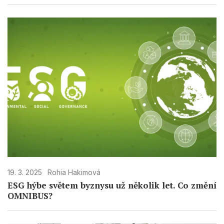
19. 3. 2025
Rohia Hakimová
ESG hýbe světem byznysu už několik let. Co změní
OMNIBUS?