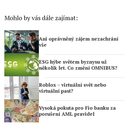
Mohlo by vás dále zajímat:
Ani oprávněný zájem nezachrání
vše
ESG hýbe světem byznysu už
několik let. Co změní OMNIBUS?
Roblox – virtuální svět nebo
virtuální past?
Vysoká pokuta pro Fio banku za
porušení AML pravidel