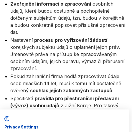
Zveřejnění informací o zpracování
osobních
údajů, které budou dostupné a pochopitelné
dotčeným subjektům údajů, tzn. budou v korejštině
a budou konkrétně popisovat příslušné zpracování
dat.
Nastavení
procesu pro vyřizování žádostí
korejských subjektů údajů o uplatnění jejich práv.
Jmenovitě práva na přístup ke zpracovávaným
osobním údajům, jejich opravu, výmaz či přerušení
zpracování.
Pokud zahraniční firma hodlá zpracovávat údaje
osob mladších 14 let, musí k tomu mít dostatečně
ověřený
souhlas jejich zákonných zástupců
.
Specifická
pravidla pro přeshraniční předávání
(vývoz) osobní údajů
z Jižní Koreje. Pro takový
postup musí správce disponovat například
souhlasem dotčených osob, předání musí být
nezbytné pro uzavření nebo plnění smlouvy nebo
Privacy Settings