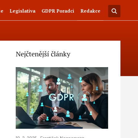
je
Legislativa
GDPR Poradci
Redakce
Nejčtenější články