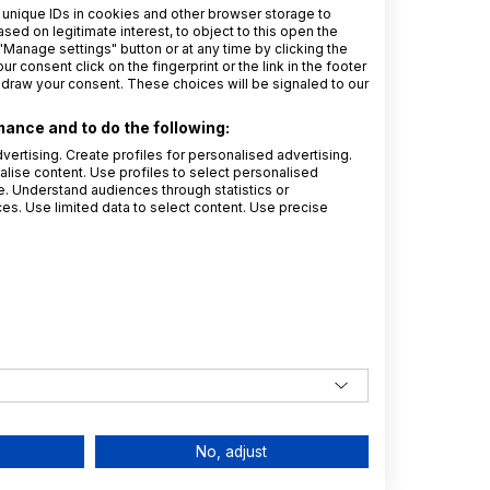
 unique IDs in cookies and other browser storage to
d on legitimate interest, to object to this open the
"Manage settings" button or at any time by clicking the
r consent click on the fingerprint or the link in the footer
hdraw your consent. These choices will be signaled to our
ance and to do the following:
vertising. Create profiles for personalised advertising.
alise content. Use profiles to select personalised
 Understand audiences through statistics or
s. Use limited data to select content. Use precise
No, adjust