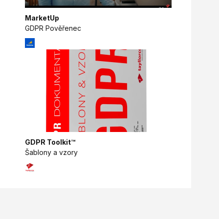
MarketUp
GDPR Pověřenec
GDPR Toolkit™
Šablony a vzory