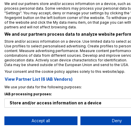
We and our partners store and/or access information on a device, such as
process personal data. Some vendors may process your personal data base
"Settings". You may accept, deny or manage your settings by clicking the 
fingerprint button on the left bottom corner of the website. To withdraw you
of the website and click the My data menu item, on that page you can wit
partners and will not affect browsing data.
We and our partners process data to analyze website perform
Store and/or access information on a device. Use limited data to select ad
Use profiles to select personalised advertising. Create profiles to person
content. Measure advertising performance. Measure content performance.
combinations of data from different sources. Develop and improve service
geolocation data. Actively scan device characteristics for identification.
Data may be shared outside of the European Union and send to the USA.
Your consent and the cookie policy applies solely to this website/app.
View Partner List (6 IAB Vendors)
We use your data for the following purposes:
IAB processing purposes:
Store and/or access information on a device
Use limited data to select advertising
Accept all
Deny
Create profiles for personalised advertising