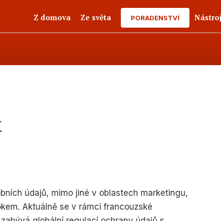
Z domova
Ze světa
Nástro
PORADENSTVÍ
k
obních údajů, mimo jiné v oblastech marketingu,
rokem. Aktuálně se v rámci francouzské
zabývá globální regulací ochrany údajů s