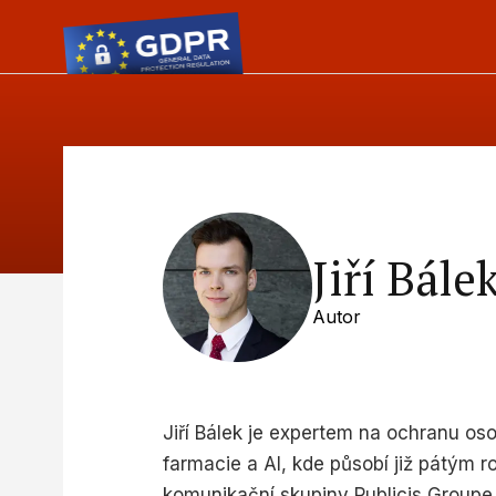
Jiří Bále
Autor
Jiří Bálek je expertem na ochranu os
farmacie a AI, kde působí již pátým 
komunikační skupiny Publicis Groupe 