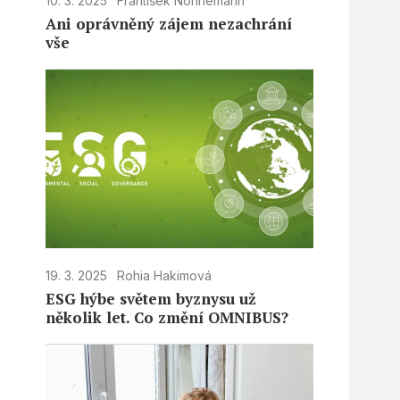
10. 3. 2025
František Nonnemann
Ani oprávněný zájem nezachrání
vše
19. 3. 2025
Rohia Hakimová
ESG hýbe světem byznysu už
několik let. Co změní OMNIBUS?