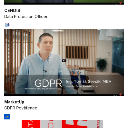
sources
CENDIS
Develop and improve services
Data Protection Officer
Use limited data to select content
IAB Special Features:
Use precise geolocation data
Identify devices based on information
actively requested
Non-IAB processing purposes:
Necessary
Performance
MarketUp
Functional
GDPR Pověřenec
Advertising