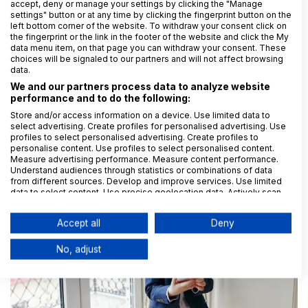
accept, deny or manage your settings by clicking the "Manage
settings" button or at any time by clicking the fingerprint button on the
left bottom corner of the website. To withdraw your consent click on
the fingerprint or the link in the footer of the website and click the My
data menu item, on that page you can withdraw your consent. These
choices will be signaled to our partners and will not affect browsing
data.
19. 3. 2025
Rohia Hakimová
We and our partners process data to analyze website
ESG hýbe světem byznysu už několik let. Co změní
performance and to do the following:
OMNIBUS?
Store and/or access information on a device. Use limited data to
select advertising. Create profiles for personalised advertising. Use
profiles to select personalised advertising. Create profiles to
personalise content. Use profiles to select personalised content.
Measure advertising performance. Measure content performance.
Understand audiences through statistics or combinations of data
from different sources. Develop and improve services. Use limited
data to select content. Use precise geolocation data. Actively scan
device characteristics for identification.
Data may be shared outside of the European Union and send to the
Accept all
Deny
USA.
Your consent and the cookie policy applies solely to this
No, adjust
website/app.
View Partner List (6 IAB Vendors)
We use your data for the following purposes:
IAB processing purposes: