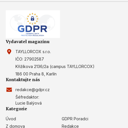
Vydavatel magazínu
TAYLLORCOX s.r.o.
IČO: 27902587
Křižíkova 2136/2a (campus TAYLLORCOX)
186 00 Praha 8, Karlín
Kontaktujte nás
redakce@gdpr.cz
Šéfredaktor:
Lucie Balýová
Kategorie
Úvod
GDPR Poradci
Z domova
Redakce