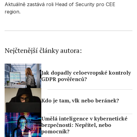
Aktuálně zastává roli Head of Security pro CEE
region.
Nejčtenější články autora:
Jak dopadly celoevropské kontroly
GDPR pověřenců?
Kdo je tam, vlk nebo beránek?
Umělá inteligence v kybernetické
bezpečnosti: Nepřítel, nebo
pomocník?