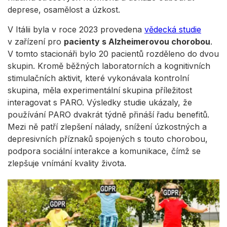
deprese, osamělost a úzkost.
V Itálii byla v roce 2023 provedena
vědecká studie
v zařízení pro
pacienty s Alzheimerovou chorobou
.
V tomto stacionáři bylo 20 pacientů rozděleno do dvou
skupin. Kromě běžných laboratorních a kognitivních
stimulačních aktivit, které vykonávala kontrolní
skupina, měla experimentální skupina příležitost
interagovat s PARO. Výsledky studie ukázaly, že
používání PARO dvakrát týdně přináší řadu benefitů.
Mezi ně patří zlepšení nálady, snížení úzkostných a
depresivních příznaků spojených s touto chorobou,
podpora sociální interakce a komunikace, čímž se
zlepšuje vnímání kvality života.