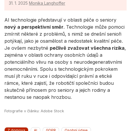
31. 1. 2025
Monika Langhoffer
AI technologie představují v oblasti péče o seniory
nový a perspektivní směr
. Technologie může pomoci
zmírnit některé z problémů, s nimiž se dnešní senioři
potýkají, jako je osamělost a nedostatek kvalitní péče.
Je ovšem nezbytné
pečlivě zvažovat všechna rizika
,
zejména v oblasti ochrany osobních údajů a
potenciálního vlivu na osoby s neurodegenerativními
onemocněními. Spolu s technologickým pokrokem
musí jít ruku v ruce i odpovídající právní a etické
rámce, které zajistí, že robotičtí společníci budou
skutečně přínosem pro seniory a jejich rodiny a
nestanou se naopak hrozbou.
Fotografie v článku: Adobe Stock
Z domova
AI
GDPR
Osobní údaje