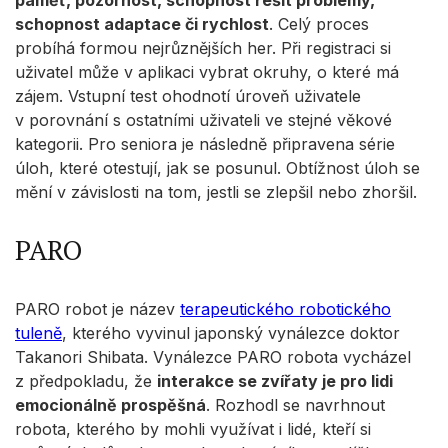
paměť, pozornost, schopnost řešit problémy,
schopnost adaptace či rychlost
. Celý proces
probíhá formou nejrůznějších her. Při registraci si
uživatel může v aplikaci vybrat okruhy, o které má
zájem. Vstupní test ohodnotí úroveň uživatele
v porovnání s ostatními uživateli ve stejné věkové
kategorii. Pro seniora je následně připravena série
úloh, které otestují, jak se posunul. Obtížnost úloh se
mění v závislosti na tom, jestli se zlepšil nebo zhoršil.
PARO
PARO robot je název
terapeutického robotického
tuleně
, kterého vyvinul japonský vynálezce doktor
Takanori Shibata. Vynálezce PARO robota vycházel
z předpokladu, že
interakce se zvířaty je pro lidi
emocionálně prospěšná
. Rozhodl se navrhnout
robota, kterého by mohli využívat i lidé, kteří si