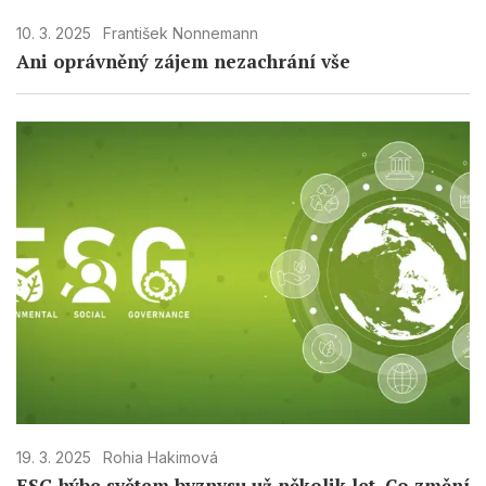
10. 3. 2025
František Nonnemann
Ani oprávněný zájem nezachrání vše
19. 3. 2025
Rohia Hakimová
ESG hýbe světem byznysu už několik let. Co změní