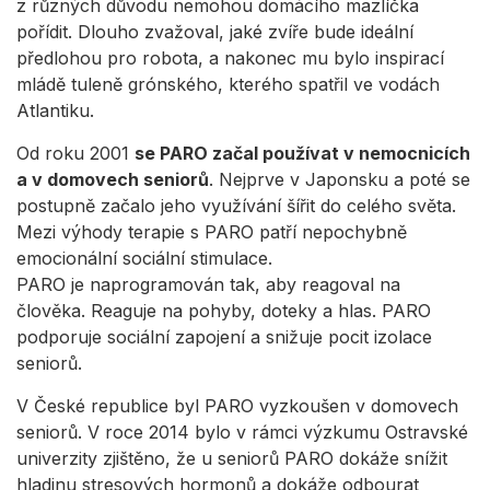
z různých důvodu nemohou domácího mazlíčka
pořídit. Dlouho zvažoval, jaké zvíře bude ideální
předlohou pro robota, a nakonec mu bylo inspirací
mládě tuleně grónského, kterého spatřil ve vodách
Atlantiku.
Od roku 2001
se PARO začal používat v nemocnicích
a v domovech seniorů
. Nejprve v Japonsku a poté se
postupně začalo jeho využívání šířit do celého světa.
Mezi výhody terapie s PARO patří nepochybně
emocionální sociální stimulace.
PARO je naprogramován tak, aby reagoval na
člověka. Reaguje na pohyby, doteky a hlas. PARO
podporuje sociální zapojení a snižuje pocit izolace
seniorů.
V České republice byl PARO vyzkoušen v domovech
seniorů. V roce 2014 bylo v rámci výzkumu Ostravské
univerzity zjištěno, že u seniorů PARO dokáže snížit
hladinu stresových hormonů a dokáže odbourat