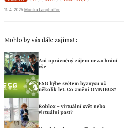
11. 4. 2025
Monika Langhoffer
Mohlo by vás dále zajímat:
Ani oprávněný zájem nezachrání
vše
ESG hýbe světem byznysu už
několik let. Co změní OMNIBUS?
Roblox – virtuální svět nebo
virtuální past?