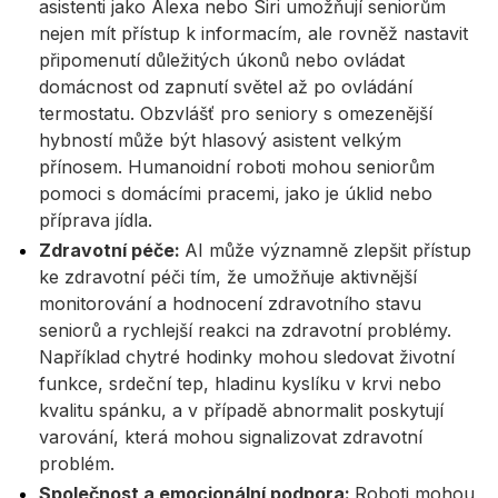
asistenti jako Alexa nebo Siri umožňují seniorům
nejen mít přístup k informacím, ale rovněž nastavit
připomenutí důležitých úkonů nebo ovládat
domácnost od zapnutí světel až po ovládání
termostatu. Obzvlášť pro seniory s omezenější
hybností může být hlasový asistent velkým
přínosem. Humanoidní roboti mohou seniorům
pomoci s domácími pracemi, jako je úklid nebo
příprava jídla.
Zdravotní péče:
AI může významně zlepšit přístup
ke zdravotní péči tím, že umožňuje aktivnější
monitorování a hodnocení zdravotního stavu
seniorů a rychlejší reakci na zdravotní problémy.
Například chytré hodinky mohou sledovat životní
funkce, srdeční tep, hladinu kyslíku v krvi nebo
kvalitu spánku, a v případě abnormalit poskytují
varování, která mohou signalizovat zdravotní
problém.
Společnost a emocionální podpora:
Roboti mohou