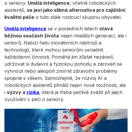
o seniory.
Umělá inteligence
, včetně robotických
asistentů,
se jeví jako slibná alternativa pro zajištění
kvalitní péče
o tuto stále rostoucí skupinu obyvatel.
Umělá inteligence
se v posledních letech
stává
běžnou součástí života
nejen mladších generací, ale i
seniorů. Nabízí řadu inovativních nástrojů a
technologií, které mohou seniorům usnadnit
každodenní činnosti. Pomáhá jim zůstat nezávislí,
udržovat si duševní a fyzickou pohodu a zároveň se
vyhnout nebo alespoň zmírnit zdravotní problémy
spojené s věkem. Samozřejmě, že rozvoj AI a
robotických asistentů přináší nejen nové možnosti, ale
i
výzvy a
rizika
, která je třeba pečlivě zvážit při jejich
využívání v péči o seniory.