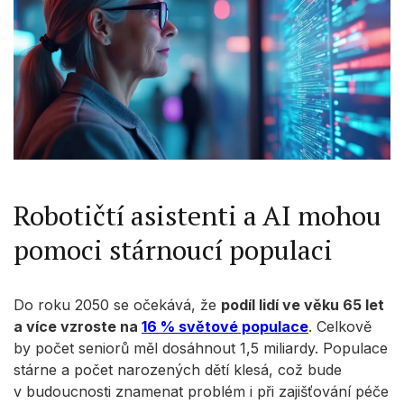
Robotičtí asistenti a AI mohou
pomoci stárnoucí populaci
Do roku 2050 se očekává, že
podíl lidí ve věku 65 let
a více vzroste na
16 % světové populace
. Celkově
by počet seniorů měl dosáhnout 1,5 miliardy. Populace
stárne a počet narozených dětí klesá, což bude
v budoucnosti znamenat problém i při zajišťování péče