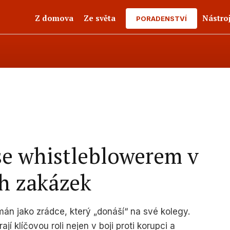
Z domova
Ze světa
Nástro
PORADENSTVÍ
 se whistleblowerem v
ch zakázek
án jako zrádce, který „donáší“ na své kolegy.
jí klíčovou roli nejen v boji proti korupci a