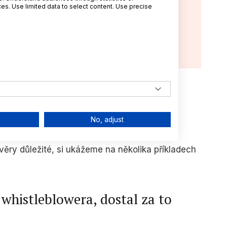
jící článek:
s. Use limited data to select content. Use precise
eblowing Officer: nová příležitost
DPR pověřence?
023
František Nonnemann
ngu v oblasti veřejných
No, adjust
věry důležité, si ukážeme na několika příkladech
l whistleblowera, dostal za to