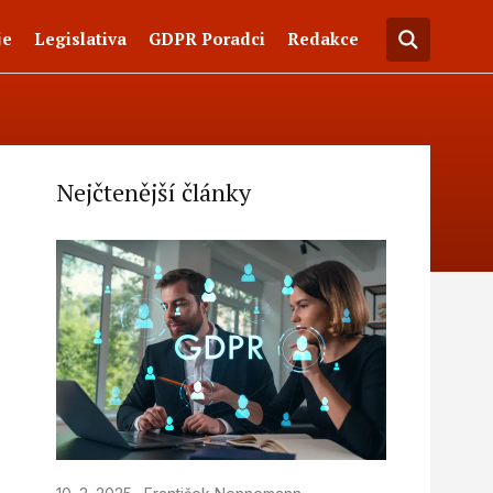
je
Legislativa
GDPR Poradci
Redakce
Nejčtenější články