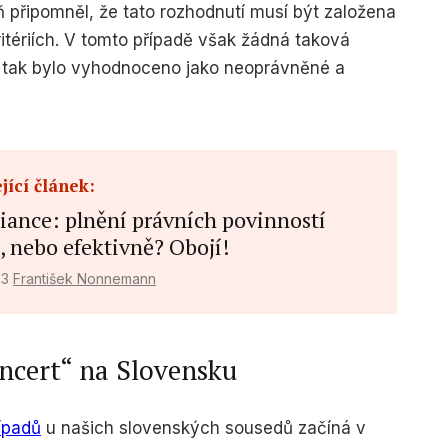
ň připomněl, že tato rozhodnutí musí být založena
tériích. V tomto případě však žádná taková
tí tak bylo vyhodnoceno jako neoprávněné a
jící článek:
iance: plnění právních povinností
, nebo efektivně? Obojí!
23
František Nonnemann
ncert“ na Slovensku
ípadů
u našich slovenských sousedů začíná v