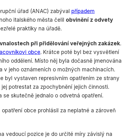
korupční úřad (ANAC) zabýval
případem
f data from different
dnoho italského města čelil
obvinění z odvety
dezřelé praktiky na úřadě.
vnalostech při přidělování veřejných zakázek
.
racovníkovi obce
. Krátce poté byl bez vysvětlení
ího oddělení. Místo něj byla dočasně jmenována
vala v jeho oznámeních o možných machinacích.
že byl vystaven represivním opatřením ze strany
jej potrestat za zpochybnění jejich činnosti.
a se skutečně jednalo o odvetná opatření.
opatření obce prohlásil za neplatné a zároveň
.
 vedoucí pozice je do určité míry závislý na