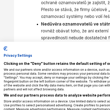
ochraně oznamovatelů je zajistit, 
Přesto se stává, že firmy účelově „
oznamovací systémy nebo volí řeše
Nedůvěra oznamovatelů ve státní
rovněž obávat toho, že ani extern
spravedlnosti nebude dostatečně 
Privacy Settings
Souvise
Clicking on the "Deny" button retains the default setting of o
Ochra
We and our partners store and/or access information on a device, such as
Minist
process personal data. Some vendors may process your personal data base
"Settings". You may accept, deny or manage your settings by clicking the 
2024
fingerprint button on the left bottom corner of the website. To withdraw you
of the website and click the My data menu item, on that page you can wit
16. 4. 20
partners and will not affect browsing data.
We and our partners process data to analyze website perform
Store and/or access information on a device. Use limited data to select ad
Use profiles to select personalised advertising. Create profiles to person
content. Measure advertising performance. Measure content performance.