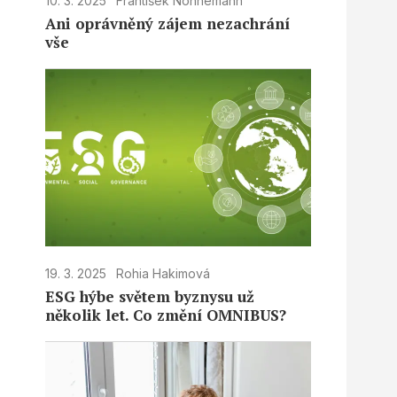
10. 3. 2025
František Nonnemann
Ani oprávněný zájem nezachrání
vše
19. 3. 2025
Rohia Hakimová
ESG hýbe světem byznysu už
několik let. Co změní OMNIBUS?