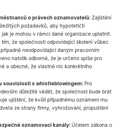
městnanců o právech oznamovatelů
:
Zajištění
ůležitých požadavků, aby hypotetičtí
 jak je mohou v rámci dané organizace uplatnit.
tím, že společnosti odpovídající školení vůbec
, případně neodpovídající daným pracovním
veno natolik odborně, že je určeno spíše pro
né a obecné, že vlastně nic konkrétního
v souvislosti s whistleblowingem:
Pro
devším důležité vědět, že společnost bude brát
uje ujištění, že kvůli případnému oznámení mu
dveta ze strany firmy, vyhrožování, propuštění
bezpečné oznamovací kanály:
Účelem zákona o