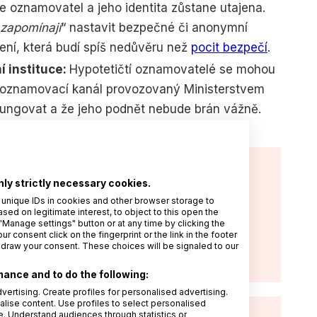
že oznamovatel a jeho identita zůstane utajena.
zapomínají
“ nastavit bezpečné či anonymní
ní, která budí spíš nedůvěru než
pocit bezpečí
.
 instituce:
Hypotetičtí oznamovatelé se mohou
í oznamovací kanál provozovaný Ministerstvem
fungovat a že jeho podnět nebude brán vážně.
jící článek:
nly strictly necessary cookies.
na oznamovatelů v praxi:
 unique IDs in cookies and other browser storage to
erstvo spravedlnosti bilancuje rok
d on legitimate interest, to object to this open the
"Manage settings" button or at any time by clicking the
r consent click on the fingerprint or the link in the footer
hdraw your consent. These choices will be signaled to our
25
Rohia Hakimová
ance and to do the following:
vertising. Create profiles for personalised advertising.
alise content. Use profiles to select personalised
 Understand audiences through statistics or