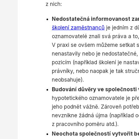
z nich:
Nedostatečná informovanost za
školení zaměstnanců
je jedním z d
oznamovatelé znali svá práva a to,
V praxi se ovšem můžeme setkat s 
nenastavily nebo je nedostatečné
pozicím (například školení je nasta
právníky, nebo naopak je tak struč
neobsahuje).
Budování důvěry ve společnosti 
hypotetického oznamovatele je pře
jeho podnět vážně. Zároveň potřeb
nevznikne žádná újma (například o
z pracovního poměru atd.).
Neochota společností vytvořit 