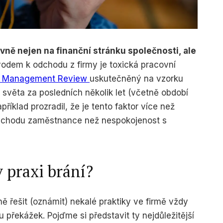
vně nejen na finanční stránku společnosti, ale
vodem k odchodu z firmy je toxická pracovní
n Management Review
uskutečněný na vzorku
 světa za posledních několik let (včetně období
íklad prozradil, že je tento faktor více než
chodu zaměstnance než nespokojenost s
 praxi brání?
ě řešit (oznámit) nekalé praktiky ve firmě vždy
u překážek. Pojďme si představit ty nejdůležitější