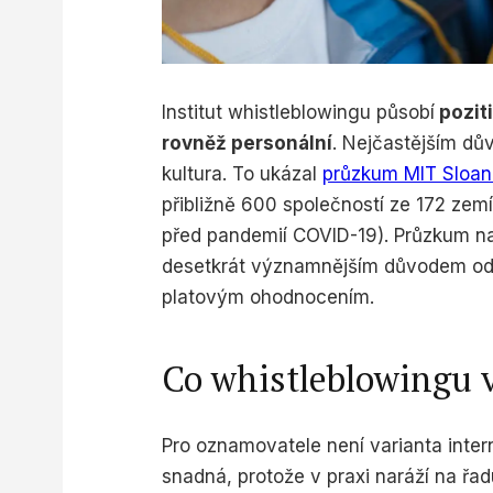
Institut whistleblowingu působí
poziti
rovněž personální
. Nejčastějším dů
kultura. To ukázal
průzkum MIT Sloa
přibližně 600 společností ze 172 zemí
před pandemií COVID-19). Průzkum např
desetkrát významnějším důvodem od
platovým ohodnocením.
Co whistleblowingu v
Pro oznamovatele není varianta intern
snadná, protože v praxi naráží na řad