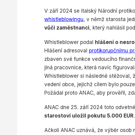
Measure content performance
V září 2024 se italský Národní proti
Understand audiences through statistics or combinations o
whistleblowingu
, v němž starosta je
sources
vůči zaměstnanci
, který nahlásil po
Develop and improve services
Whistleblower podal
hlášení o nesro
Use limited data to select content
Hlášení adresoval
protikorupčnímu p
IAB Special Features:
zbaven své funkce vedoucího finančn
Use precise geolocation data
jiná pracovnice, která navíc figuro
Whistleblower si následně stěžoval, 
Identify devices based on information actively requested
vedení obce, jejichž cílem bylo pouze 
Non-IAB processing purposes:
Požádal proto ANAC, aby prověřil, zd
Necessary
ANAC dne 25. září 2024 toto odvetné 
Performance
starostovi uložil pokutu 5.000 EUR
Functional
Ačkoli ANAC uznává, že výběr osob na
Advertising