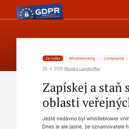
Ze světa
Whistleblowing
Compliance
29. 4. 2025
Monika Langhoffer
Zapískej a staň
oblasti veřejný
Ještě nedávno byl whistleblower vním
Dnes je ale jasné, že oznamovatelé hra