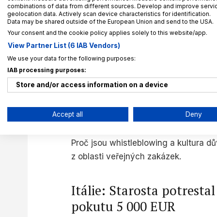
Souvise
combinations of data from different sources. Develop and improve service
geolocation data. Actively scan device characteristics for identification.
Whistl
Data may be shared outside of the European Union and send to the USA.
pro G
Your consent and the cookie policy applies solely to this website/app.
View Partner List (6 IAB Vendors)
19. 10. 2
We use your data for the following purposes:
IAB processing purposes:
Store and/or access information on a device
Případy whistleblowi
Use limited data to select advertising
zakázek
Accept all
Deny
Create profiles for personalised advertising
Proč jsou whistleblowing a kultura dů
Use profiles to select personalised advertising
z oblasti veřejných zakázek.
Create profiles to personalise content
Use profiles to select personalised content
Itálie: Starosta potresta
pokutu 5 000 EUR
Measure advertising performance