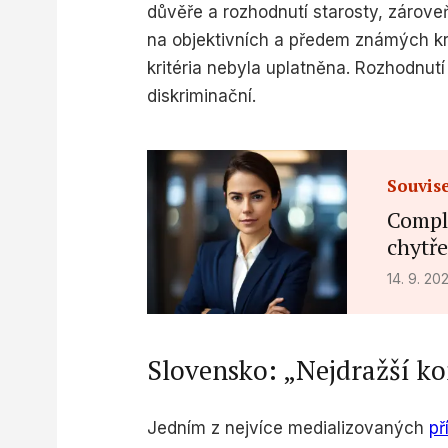
důvěře a rozhodnutí starosty, zárove
na objektivních a předem známých kri
kritéria nebyla uplatněna. Rozhodnu
diskriminační.
Souvise
Compl
chytře
14. 9. 20
Slovensko: „Nejdražší ko
Jedním z nejvíce medializovaných
př