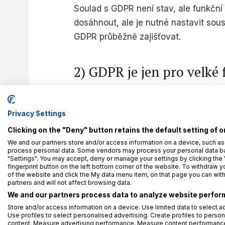
Soulad s GDPR není stav, ale funkční
dosáhnout, ale je nutné nastavit sou
GDPR průběžně zajišťovat.
2) GDPR je jen pro velké 
Výrobní podnik nebo menší společno
Privacy Settings
údajů
. A méně často řeší i bezpečnos
osobních údajů (
DPIA
) nebo využívá 
Clicking on the "Deny" button retains the default setting of o
ovšem
neznamená, že by střední a
We and our partners store and/or access information on a device, such as
process personal data. Some vendors may process your personal data base
nebo řešit jen ad hoc
.
"Settings". You may accept, deny or manage your settings by clicking the 
fingerprint button on the left bottom corner of the website. To withdraw you
of the website and click the My data menu item, on that page you can wit
Důležité je nastavit přiměřený systé
partners and will not affect browsing data.
datové toky, základní procesy popsat 
We and our partners process data to analyze website perform
Store and/or access information on a device. Use limited data to select ad
základní dokumenty, šablony a postu
Use profiles to select personalised advertising. Create profiles to person
situaci, kdy u ní bývalý zaměstnanec
content. Measure advertising performance. Measure content performance.