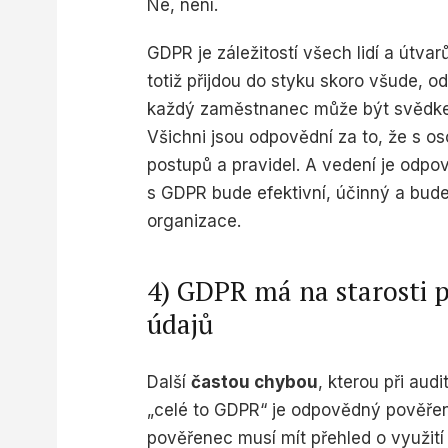
Ne, není.
Measure content performance
GDPR je záležitostí všech lidí a útvarů
Understand audiences through statistics or combinations o
sources
totiž přijdou do styku skoro všude, od
každý zaměstnanec může být svědkem
Develop and improve services
Všichni jsou odpovědní za to, že s o
Use limited data to select content
postupů a pravidel. A vedení je odpov
IAB Special Features:
s GDPR bude efektivní, účinný a bude
Use precise geolocation data
organizace.
Identify devices based on information actively requested
4) GDPR má na starosti 
Non-IAB processing purposes:
údajů
Necessary
Performance
Další
častou chybou
, kterou při aud
Functional
„celé to GDPR“ je odpovědný pověřen
pověřenec musí mít přehled o využití
Advertising