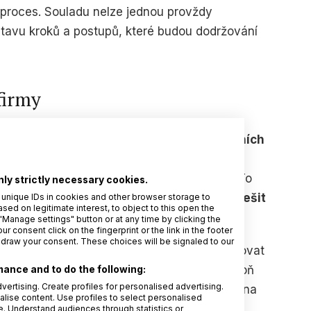
 proces. Souladu nelze jednou provždy
stavu kroků a postupů, které budou dodržování
firmy
st
obvykle zpracovává menší počet osobních
tní incidenty, posouzení vlivu na ochranu
dodavatele s přístupem k osobním údajům. To
nly strictly necessary cookies.
 menší podniky měly GDPR požadavky neřešit
 unique IDs in cookies and other browser storage to
d on legitimate interest, to object to this open the
"Manage settings" button or at any time by clicking the
r consent click on the fingerprint or the link in the footer
hdraw your consent. These choices will be signaled to our
m pro správu osobních údajů, průběžně evidovat
ve vnitřních předpisech a připravit si alespoň
ance and to do the following:
vertising. Create profiles for personalised advertising.
py
. Pak bude každá společnost připravena i na
alise content. Use profiles to select personalised
 uplatní právo na výmaz osobních údajů.
 Understand audiences through statistics or