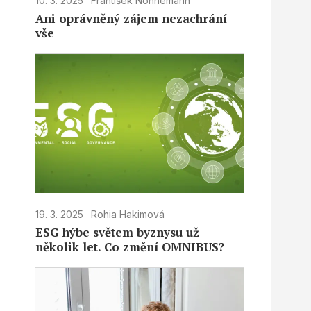
10. 3. 2025
František Nonnemann
Ani oprávněný zájem nezachrání
vše
19. 3. 2025
Rohia Hakimová
ESG hýbe světem byznysu už
několik let. Co změní OMNIBUS?