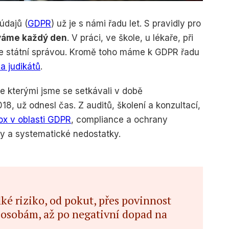
údajů (
GDPR
) už je s námi řadu let. S pravidly pro
váme každý den
. V práci, ve škole, u lékaře, při
se státní správou. Kromě toho máme k GDPR řadu
a judikátů
.
e kterými jsme se setkávali v době
, už odnesl čas. Z auditů, školení a konzultací,
ox v oblasti GDPR
, compliance a ochrany
my a systematické nedostatky.
ké riziko, od pokut, přes povinnost
osobám, až po negativní dopad na