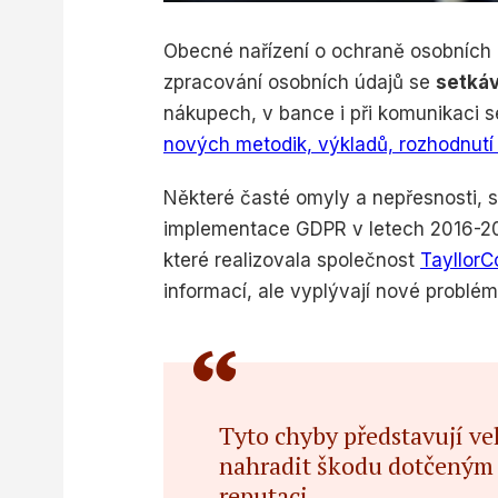
Obecné nařízení o ochraně osobních 
zpracování osobních údajů se
setká
nákupech, v bance i při komunikaci 
nových metodik, výkladů, rozhodnutí 
Některé časté omyly a nepřesnosti, s
implementace GDPR v letech 2016-2018
které realizovala společnost
TayllorC
informací, ale vyplývají nové problé
Tyto chyby představují vel
nahradit škodu dotčeným 
reputaci.