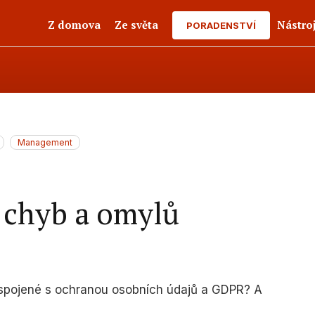
Z domova
Ze světa
Nástro
PORADENSTVÍ
Management
h chyb a omylů
 spojené s ochranou osobních údajů a GDPR? A