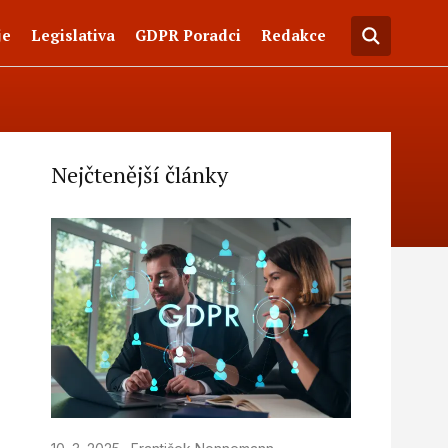
je
Legislativa
GDPR Poradci
Redakce
Nejčtenější články