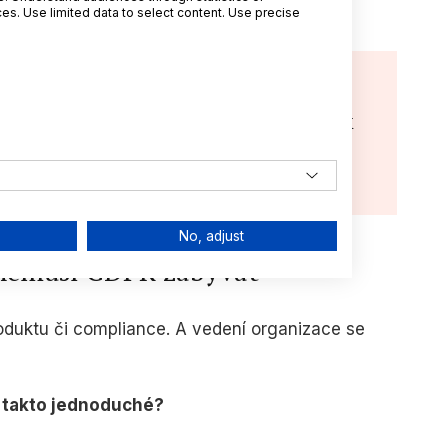
s. Use limited data to select content. Use precise
jící článek:
na výmaz: Strašák, nebo příležitost k
ení vlastních procesů?
24
František Nonnemann
No, adjust
e nemusí GDPR zabývat
roduktu či compliance. A vedení organizace se
 takto jednoduché?