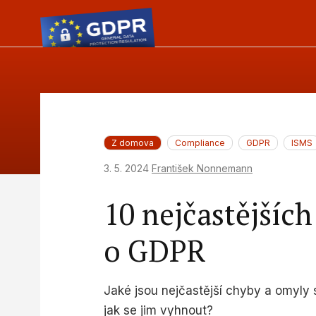
Z domova
Compliance
GDPR
ISMS
3. 5. 2024
František Nonnemann
10 nejčastějšíc
o GDPR
Jaké jsou nejčastější chyby a omyly
jak se jim vyhnout?