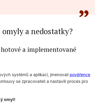
R omyly a nedostatky?
 hotové a implementované
vých systémů a aplikací, jmenovali
pověřence
i smlouvy se zpracovateli a nastavili proces pro
ký omyl!