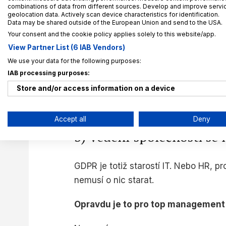
combinations of data from different sources. Develop and improve service
geolocation data. Actively scan device characteristics for identification.
Data may be shared outside of the European Union and send to the USA.
Your consent and the cookie policy applies solely to this website/app.
Souvise
View Partner List (6 IAB Vendors)
Právo 
We use your data for the following purposes:
vylepš
IAB processing purposes:
Store and/or access information on a device
11. 9. 20
Use limited data to select advertising
Accept all
Deny
Create profiles for personalised advertising
3) Vedení společnosti s
Use profiles to select personalised advertising
GDPR je totiž starostí IT. Nebo HR, p
Create profiles to personalise content
nemusí o nic starat.
Use profiles to select personalised content
Opravdu je to pro top management
Measure advertising performance