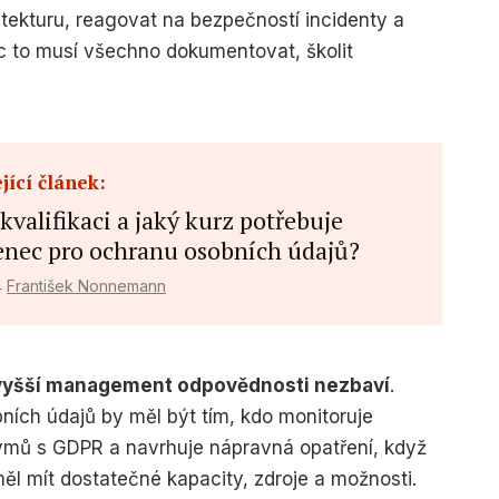
tekturu, reagovat na bezpečností incidenty a
íc to musí všechno dokumentovat, školit
jící článek:
kvalifikaci a jaký kurz potřebuje
enec pro ochranu osobních údajů?
4
František Nonnemann
vyšší management odpovědnosti nezbaví
.
ích údajů by měl být tím, kdo monitoruje
týmů s GDPR a navrhuje nápravná opatření, když
měl mít dostatečné kapacity, zdroje a možnosti.