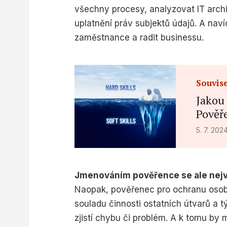
všechny procesy, analyzovat IT archi
uplatnění práv subjektů údajů. A nav
zaměstnance a radit businessu.
Souvise
Jakou 
Pověř
5. 7. 202
Jmenováním pověřence se ale nej
Naopak, pověřenec pro ochranu osobn
souladu činnosti ostatních útvarů a 
zjistí chybu či problém. A k tomu by 