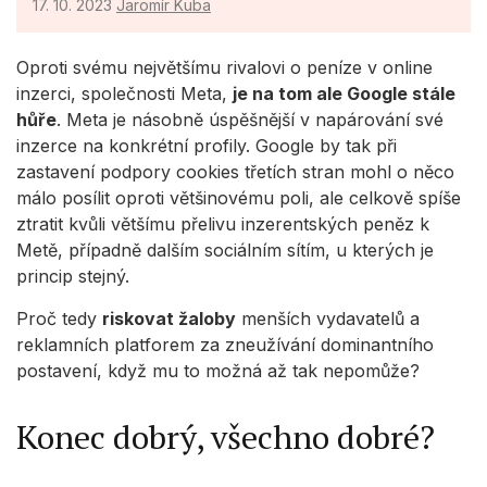
17. 10. 2023
Jaromír Kuba
Oproti svému největšímu rivalovi o peníze v online
inzerci, společnosti Meta,
je na tom ale Google stále
hůře
. Meta je násobně úspěšnější v napárování své
inzerce na konkrétní profily. Google by tak při
zastavení podpory cookies třetích stran mohl o něco
málo posílit oproti většinovému poli, ale celkově spíše
ztratit kvůli většímu přelivu inzerentských peněz k
Metě, případně dalším sociálním sítím, u kterých je
princip stejný.
Proč tedy
riskovat žaloby
menších vydavatelů a
reklamních platforem za zneužívání dominantního
postavení, když mu to možná až tak nepomůže?
Konec dobrý, všechno dobré?