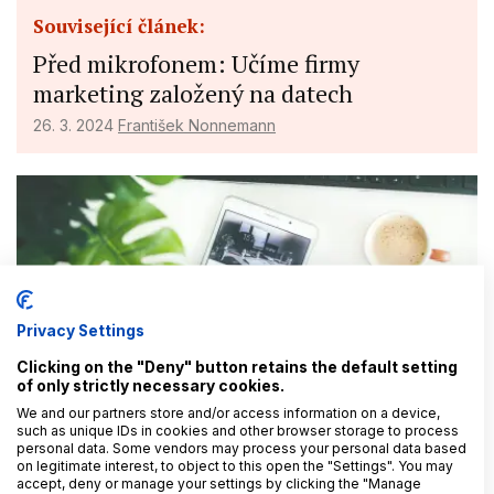
Související článek:
Před mikrofonem: Učíme firmy
marketing založený na datech
26. 3. 2024
František Nonnemann
Privacy Settings
Clicking on the "Deny" button retains the default setting
Související článek:
of only strictly necessary cookies.
Využití veřejně dostupných údajů pro
We and our partners store and/or access information on a device,
such as unique IDs in cookies and other browser storage to process
přímý marketing
personal data. Some vendors may process your personal data based
on legitimate interest, to object to this open the "Settings". You may
30. 5. 2024
Kristýna Gembalová
accept, deny or manage your settings by clicking the "Manage