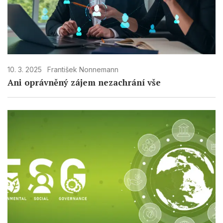
Develop and improve services
Use limited data to select content
IAB Special Features:
Use precise geolocation data
10. 3. 2025
František Nonnemann
Ani oprávněný zájem nezachrání vše
Identify devices based on information
actively requested
Non-IAB processing purposes:
Necessary
Performance
Functional
Advertising