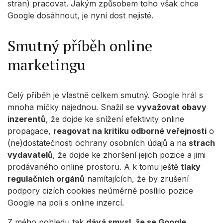
stran) pracovat. Jakým způsobem toho však chce
Google dosáhnout, je nyní dost nejisté.
Smutný příběh online
marketingu
Celý příběh je vlastně celkem smutný. Google hrál s
mnoha míčky najednou. Snažil se
vyvažovat obavy
inzerentů
, že dojde ke snížení efektivity online
propagace,
reagovat na kritiku odborné veřejnosti
o
(ne)dostatečnosti ochrany osobních údajů a na
strach
vydavatelů
, že dojde ke zhoršení jejich pozice a jimi
prodávaného online prostoru. A k tomu ještě
tlaky
regulačních orgánů
namítajících, že by zrušení
podpory cizích cookies neúměrně posílilo pozice
Google na poli s online inzercí.
Z mého pohledu tak
dává smysl, že se Google