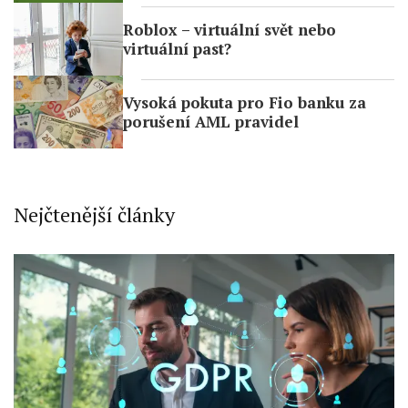
Store and/or access information on a
device
Roblox – virtuální svět nebo
virtuální past?
Use limited data to select advertising
Create profiles for personalised
Vysoká pokuta pro Fio banku za
advertising
porušení AML pravidel
Use profiles to select personalised
advertising
Create profiles to personalise content
Nejčtenější články
Use profiles to select personalised
content
Measure advertising performance
Measure content performance
Understand audiences through statistics
or combinations of data from different
sources