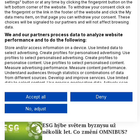
settings" button or at any time by clicking the fingerprint button on the
left bottom corner of the website. To withdraw your consent click on
the fingerprint or the link in the footer of the website and click the My
Fotografie v článku: Adobe Stock
data menu item, on that page you can withdraw your consent. These
choices will be signaled to our partners and will not affect browsing
data.
Ze světa
ePrivacy
marketing
Data
We and our partners process data to analyze website
performance and to do the following:
19. 8. 2024
Adam Šilhan
Store and/or access information on a device. Use limited data to
select advertising. Create profiles for personalised advertising. Use
profiles to select personalised advertising. Create profiles to
personalise content. Use profiles to select personalised content.
Measure advertising performance. Measure content performance.
Understand audiences through statistics or combinations of data
Mohlo by vás dále zajímat:
from different sources. Develop and improve services. Use limited
data to select content. Use precise geolocation data. Actively scan
device characteristics for identification.
Data may be shared outside of the European Union and send to the
Accept all
Deny
USA.
Ani oprávněný zájem nezachrání
Your consent and the cookie policy applies solely to this
vše
No, adjust
website/app.
View Partner List (6 IAB Vendors)
ESG hýbe světem byznysu už
We use your data for the following purposes:
několik let. Co změní OMNIBUS?
IAB processing purposes: