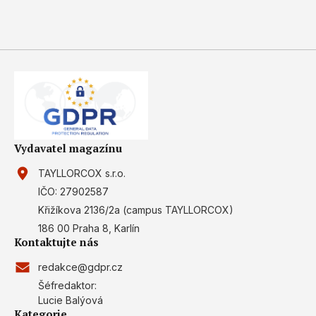
Understand audiences through statistics
or combinations of data from different
sources
Develop and improve services
Use limited data to select content
IAB Special Features:
Use precise geolocation data
Vydavatel magazínu
Identify devices based on information
actively requested
TAYLLORCOX s.r.o.
IČO: 27902587
Non-IAB processing purposes:
Křižíkova 2136/2a (campus TAYLLORCOX)
Necessary
186 00 Praha 8, Karlín
Kontaktujte nás
Performance
redakce@gdpr.cz
Functional
Šéfredaktor:
Lucie Balýová
Advertising
Kategorie