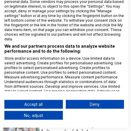
personal data. Some vendors may process your personal data based
15. 1. 2025
Kristýna Gembalová
on legitimate interest, to object to this open the "Settings". You may
Přístupnost výrobků a služeb
accept, deny or manage your settings by clicking the "Manage
settings" button or at any time by clicking the fingerprint button on the
left bottom corner of the website. To withdraw your consent click on
the fingerprint or the link in the footer of the website and click the My
data menu item, on that page you can withdraw your consent. These
2. 1. 2025
Michaela Dlouhá
choices will be signaled to our partners and will not affect browsing
data.
Nové povinnosti pro online
We and our partners process data to analyze website
platformy, e-tržiště a
performance and to do the following:
poskytovatele webhostingu
Store and/or access information on a device. Use limited data to
select advertising. Create profiles for personalised advertising. Use
profiles to select personalised advertising. Create profiles to
personalise content. Use profiles to select personalised content.
Measure advertising performance. Measure content performance.
17. 12. 2024
Jana Lix Andraščiková
Understand audiences through statistics or combinations of data
Co přináší novela zákona o
from different sources. Develop and improve services. Use limited
data to select content. Use precise geolocation data. Actively scan
distribuci pojištění a zajištění
device characteristics for identification.
Data may be shared outside of the European Union and send to the
Accept all
Deny
USA.
Your consent and the cookie policy applies solely to this
No, adjust
25. 11. 2024
Andrea Diligent
website/app.
Kauza Meta: Plaťte, nebo nám
View Partner List (6 IAB Vendors)