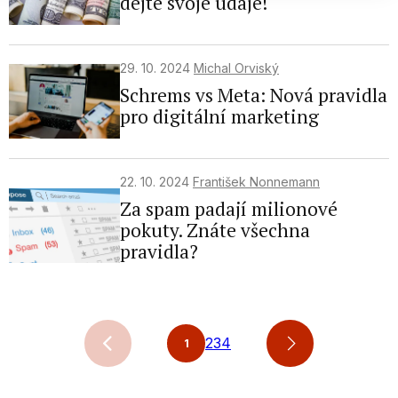
dejte svoje údaje!
We use your data for the following purposes:
IAB processing purposes:
Store and/or access information on a
device
29. 10. 2024
Michal Orviský
Schrems vs Meta: Nová pravidla
Use limited data to select advertising
pro digitální marketing
Create profiles for personalised
advertising
22. 10. 2024
František Nonnemann
Use profiles to select personalised
Za spam padají milionové
advertising
pokuty. Znáte všechna
Create profiles to personalise content
pravidla?
Use profiles to select personalised
content
Measure advertising performance
2
3
4
1
Measure content performance