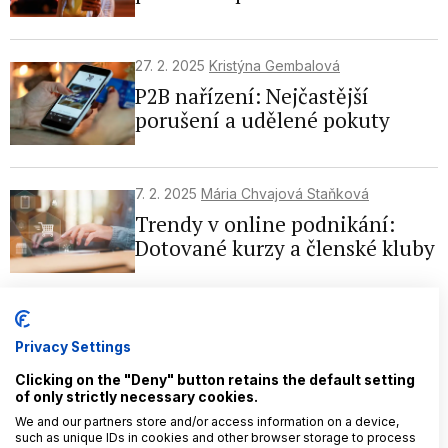
27. 2. 2025
Kristýna Gembalová
P2B nařízení: Nejčastější
porušení a udělené pokuty
7. 2. 2025
Mária Chvajová Staňková
Trendy v online podnikání:
Dotované kurzy a členské kluby
23. 1. 2025
Peter Lipták
Web stránky so skrytým textom
Privacy Settings
vs. AI
Clicking on the "Deny" button retains the default setting
of only strictly necessary cookies.
We and our partners store and/or access information on a device,
such as unique IDs in cookies and other browser storage to process