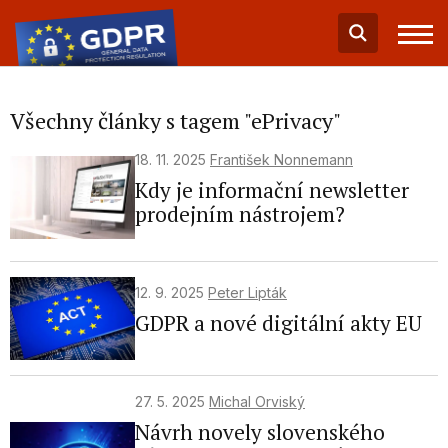
Všechny články s tagem "ePrivacy"
18. 11. 2025
František Nonnemann
Kdy je informační newsletter
prodejním nástrojem?
12. 9. 2025
Peter Lipták
GDPR a nové digitální akty EU
27. 5. 2025
Michal Orviský
Návrh novely slovenského