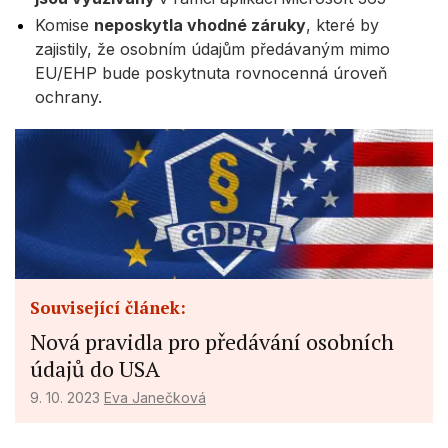
Komise
neposkytla vhodné záruky
, které by
zajistily, že osobním údajům předávaným mimo
EU/EHP bude poskytnuta rovnocenná úroveň
ochrany.
Související článek:
Nová pravidla pro předávání osobních
údajů do USA
9. 10. 2023
Eva Janečková