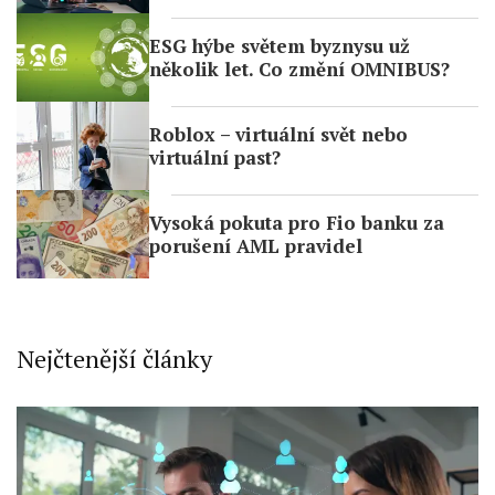
ESG hýbe světem byznysu už
několik let. Co změní OMNIBUS?
Roblox – virtuální svět nebo
virtuální past?
Vysoká pokuta pro Fio banku za
porušení AML pravidel
Nejčtenější články