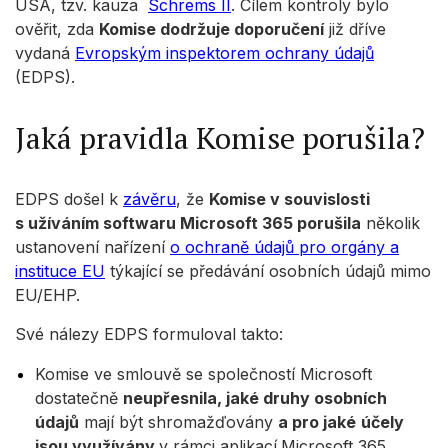
USA, tzv. kauza
Schrems II
. Cílem kontroly bylo
ověřit, zda
Komise dodržuje doporučení
již dříve
vydaná
Evropským inspektorem ochrany údajů
(EDPS).
Jaká pravidla Komise porušila?
EDPS došel k
závěru
, že
Komise v souvislosti
s užíváním softwaru Microsoft 365 porušila
několik
ustanovení nařízení
o ochraně údajů pro orgány a
instituce EU
týkající se předávání osobních údajů mimo
EU/EHP.
Své nálezy EDPS formuloval takto:
Komise ve smlouvě se společností Microsoft
dostatečně
neupřesnila, jaké druhy osobních
údajů
mají být shromažďovány
a pro jaké
účely
jsou využívány
v rámci aplikací
Microsoft 365