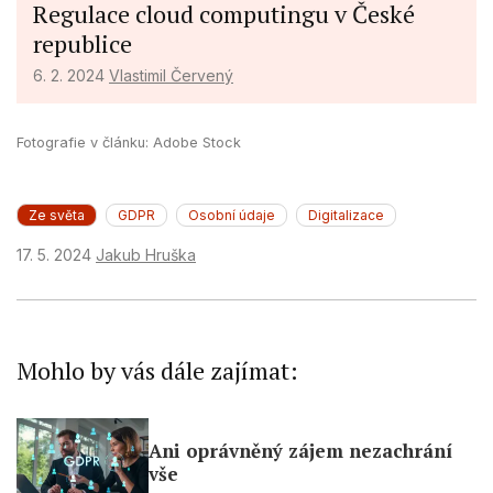
Regulace cloud computingu v České
actively requested
republice
Non-IAB processing purposes:
6. 2. 2024
Vlastimil Červený
Necessary
Performance
Fotografie v článku: Adobe Stock
Functional
Ze světa
GDPR
Osobní údaje
Digitalizace
Advertising
17. 5. 2024
Jakub Hruška
Mohlo by vás dále zajímat:
Ani oprávněný zájem nezachrání
vše