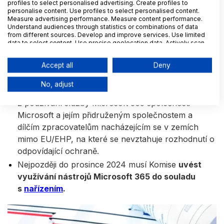
profiles to select personalised advertising. Create profiles to
personalise content. Use profiles to select personalised content.
Measure advertising performance. Measure content performance.
EDPS s ohledem na závažnost a dobu trvání porušení
Understand audiences through statistics or combinations of data
regulace a fakt, že mnohá zjištěná porušení se týkala
from different sources. Develop and improve services. Use limited
data to select content. Use precise geolocation data. Actively scan
operací velkého počtu jednotlivců, nařídil Komisi tato
device characteristics for identification.
nápravná opatření:
Data may be shared outside of the European Union and send to the
Accept all
Deny
USA.
Your consent and the cookie policy applies solely to this
S účinností od prosince 2024 je Komise povinna
No, adjust
website/app.
pozastavit veškeré toky údajů
vyplývající
View Partner List (6 IAB Vendors)
z používání služby Microsoft 365 společnosti
We use your data for the following purposes:
Microsoft a jejím přidruženým společnostem a
IAB processing purposes:
dílčím zpracovatelům nacházejícím se v zemích
mimo EU/EHP, na které se nevztahuje rozhodnutí o
Store and/or access information on a
device
odpovídající ochraně.
Nejpozději do prosince 2024 musí Komise
uvést
Use limited data to select advertising
využívání nástrojů Microsoft 365 do souladu
s
nařízením
.
Create profiles for personalised
advertising
Use profiles to select personalised