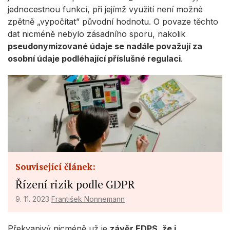
jednocestnou funkcí, při jejímž využití není možné
zpětně „vypočítat” původní hodnotu. O povaze těchto
dat nicméně nebylo zásadního sporu, nakolik
pseudonymizované údaje se nadále považují za
osobní údaje podléhající příslušné regulaci
.
Související článek:
Řízení rizik podle GDPR
9. 11. 2023
František Nonnemann
Překvapivý nicméně už je
závěr EDPS, že i