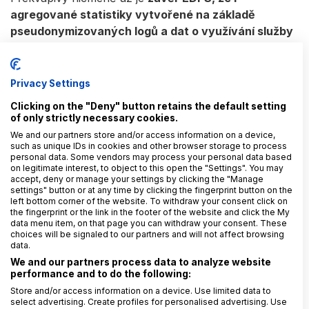
agregované statistiky vytvořené na základě
pseudonymizovaných logů a dat o využívání služby
jsou stále osobními údaji
(viz zejm. body 171, 172 a
173
rozhodnutí EDPS
).
Privacy Settings
Neméně zajímavým je i způsob, jakým k tomuto
Clicking on the "Deny" button retains the default setting
závěru EDPS dospěl. V podstatě konstatoval, že mu
of only strictly necessary cookies.
Komise ani Microsoft nepředložily přesvědčivé
We and our partners store and/or access information on a device,
doklady
o tom, že data skutečně byla agregovaná
such as unique IDs in cookies and other browser storage to process
takovým způsobem, že z nich již nebylo možné
personal data. Some vendors may process your personal data based
on legitimate interest, to object to this open the "Settings". You may
identifikovat konkrétní jednotlivce. Tím porušily podle
accept, deny or manage your settings by clicking the "Manage
EDPS
princip odpovědnosti
(čl. 4/2 a čl. 26, které
settings" button or at any time by clicking the fingerprint button on the
left bottom corner of the website. To withdraw your consent click on
jsou obdobou čl. 5/2 a čl. 24
GDPR
) a zároveň
the fingerprint or the link in the footer of the website and click the My
nevyvrátily domněnku EDPS, že i agregovaná data
data menu item, on that page you can withdraw your consent. These
choices will be signaled to our partners and will not affect browsing
pocházející z původně osobních údajů stále jsou
data.
osobními údaji
.
We and our partners process data to analyze website
performance and to do the following:
Store and/or access information on a device. Use limited data to
Nápravná opatření
select advertising. Create profiles for personalised advertising. Use