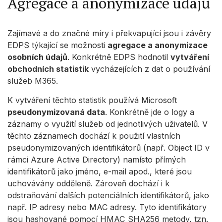
Agregace a anonymizace údajů
Zajímavé a do značné míry i překvapující jsou i závěry
EDPS týkající se možnosti
agregace a anonymizace
osobních údajů
. Konkrétně EDPS hodnotil
vytváření
obchodních statistik
vycházejících z dat o používání
služeb M365.
K vytváření těchto statistik používá Microsoft
pseudonymizovaná data
. Konkrétně jde o logy a
záznamy o využití služeb od jednotlivých uživatelů. V
těchto záznamech dochází k použití vlastních
pseudonymizovaných identifikátorů (např. Object ID v
rámci Azure Active Directory) namísto přímých
identifikátorů jako jméno, e-mail apod., které jsou
uchovávány odděleně. Zároveň dochází i k
odstraňování dalších potenciálních identifikátorů, jako
např. IP adresy nebo MAC adresy. Tyto identifikátory
jsou hashované pomocí HMAC_SHA256 metody, tzn.