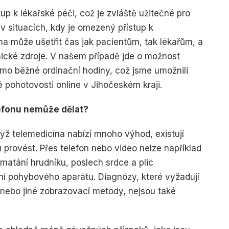
up k lékařské péči, což je zvláště užitečné pro
v situacích, kdy je omezený přístup k
a může ušetřit čas jak pacientům, tak lékařům, a
nické zdroje. V našem případě jde o možnost
mimo běžné ordinační hodiny, což jsme umožnili
 pohotovosti online v Jihočeském kraji.
elefonu nemůže dělat?
když telemedicína nabízí mnoho výhod, existují
 provést. Přes telefon nebo video nelze například
hmatání hrudníku, poslech srdce a plic
ní pohybového aparátu. Diagnózy, které vyžadují
 nebo jiné zobrazovací metody, nejsou také