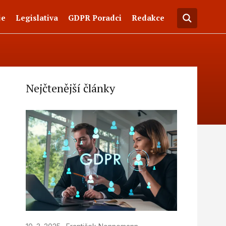
je
Legislativa
GDPR Poradci
Redakce
Nejčtenější články