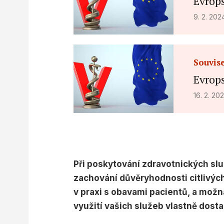
Evrops
Measure content performance
9. 2. 20
Understand audiences through statistics or combinations o
sources
Develop and improve services
Souvise
Evrops
Use limited data to select content
IAB Special Features:
16. 2. 20
Use precise geolocation data
Identify devices based on information actively requested
Non-IAB processing purposes:
Necessary
Při poskytování zdravotnických služ
zachování důvěryhodnosti citlivých
Performance
v praxi s obavami pacientů, a možná
Functional
využití vašich služeb vlastně dost
Advertising