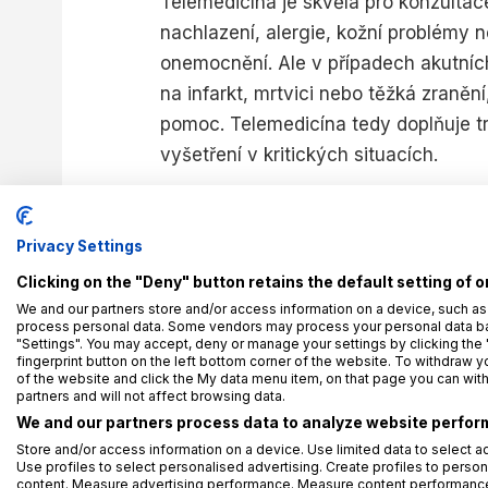
Telemedicína je skvělá pro konzulta
nachlazení, alergie, kožní problémy
onemocnění. Ale v případech akutních
na infarkt, mrtvici nebo těžká zraněn
pomoc. Telemedicína tedy doplňuje tr
vyšetření v kritických situacích.
Jak velký je v České republice o t
Na trhu působíte už skoro 10 let, v
Privacy Settings
Clicking on the "Deny" button retains the default setting of o
Katarína Cseri (MEDDI hub a.s.)
: Zá
We and our partners store and/or access information on a device, such as
posledních letech výrazně roste, a to
process personal data. Some vendors may process your personal data base
"Settings". You may accept, deny or manage your settings by clicking the 
před téměř 10 lety vstupovali na trh,
fingerprint button on the left bottom corner of the website. To withdraw you
novinka a mnoho lidí, včetně zdravotn
of the website and click the My data menu item, on that page you can wit
partners and will not affect browsing data.
a bezpečnosti.
We and our partners process data to analyze website perform
Store and/or access information on a device. Use limited data to select ad
Zlom v tomto směru představovala p
Use profiles to select personalised advertising. Create profiles to person
content. Measure advertising performance. Measure content performance.