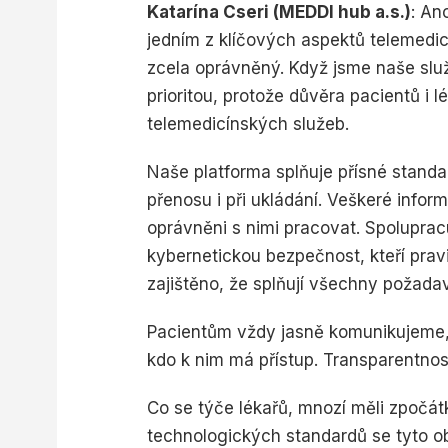
Katarína Cseri (MEDDI hub a.s.)
: An
jedním z klíčových aspektů telemedic
zcela oprávněný. Když jsme naše služ
prioritou, protože důvěra pacientů i
telemedicínských služeb.
Naše platforma splňuje přísné stand
přenosu i při ukládání. Veškeré infor
oprávněni s nimi pracovat. Spoluprac
kybernetickou bezpečnost, kteří pravi
zajištěno, že splňují všechny požada
Pacientům vždy jasně komunikujeme,
kdo k nim má přístup. Transparentnos
Co se týče lékařů, mnozí měli zpočá
technologických standardů se tyto ob