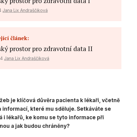
ký prostor pro zdravotní data I
24
Jana Lix Andraščiková
f data from different
jící článek:
ký prostor pro zdravotní data II
24
Jana Lix Andraščiková
eb je klíčová důvěra pacienta k lékaři, včetně
 informací, které mu sděluje. Setkáváte se
 i lékařů, ke komu se tyto informace při
anou a jak budou chráněny?