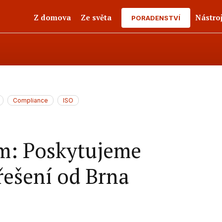
Z domova
Ze světa
Nástro
PORADENSTVÍ
Compliance
ISO
m: Poskytujeme
řešení od Brna