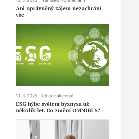
10. 3. 2025
František Nonnemann
Ani oprávněný zájem nezachrání
vše
19. 3. 2025
Rohia Hakimová
ESG hýbe světem byznysu už
několik let. Co změní OMNIBUS?