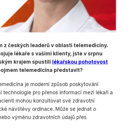
m z českých leaderů v oblasti telemedicíny.
juje lékaře s vašimi klienty, jste v srpnu
ským krajem spustili
lékařskou pohotovost
pojmem telemedicína představit?
lemedicína je moderní způsob poskytování
ní technologie pro přenos informací mezi lékaři a
acienti mohou konzultovat své zdravotní
cké návštěvy ordinace. Může se jednat o
 nebo výměnu zdravotních údajů přes