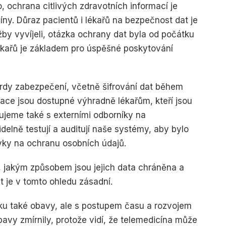
o, ochrana citlivých zdravotních informací je
íny. Důraz pacientů i lékařů na bezpečnost dat je
by vyvíjeli, otázka ochrany dat byla od počátku
 lékařů je základem pro úspěšné poskytování
ardy zabezpečení, včetně šifrování dat během
mace jsou dostupné výhradně lékařům, kteří jsou
ujeme také s externími odborníky na
delně testují a auditují naše systémy, aby bylo
vky na ochranu osobních údajů.
 jakým způsobem jsou jejich data chráněna a
t je v tomto ohledu zásadní.
tku také obavy, ale s postupem času a rozvojem
avy zmírnily, protože vidí, že telemedicína může