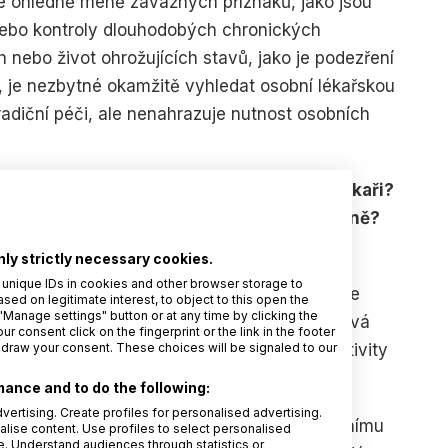
ce ohledně méně závažných příznaků, jako jsou
 nebo kontroly dlouhodobých chronických
 nebo život ohrožujících stavů, jako je podezření
í, je nezbytné okamžitě vyhledat osobní lékařskou
adiční péči, ale nenahrazuje nutnost osobních
elemedicínu zájem mezi pacienty a mezi lékaři?
idíte nějaký posun v přístupu k telemedicíně?
nly strictly necessary cookies.
jem o telemedicínu v České republice v
 unique IDs in cookies and other browser storage to
 jak mezi pacienty, tak mezi lékaři. Když jsme
d on legitimate interest, to object to this open the
"Manage settings" button or at any time by clicking the
 telemedicína byla vnímána spíše jako okrajová
r consent click on the fingerprint or the link in the footer
ických profesionálů, mělo obavy z její efektivity
hdraw your consent. These choices will be signaled to our
ance and to do the following:
vertising. Create profiles for personalised advertising.
andemie COVID-19. Během ní došlo k masivnímu
alise content. Use profiles to select personalised
 Understand audiences through statistics or