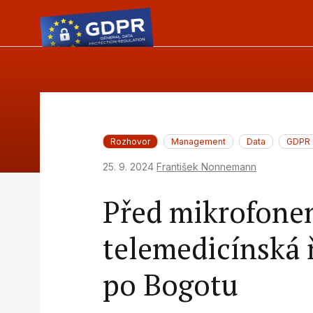
Rozhovor
Management
Data
GDPR
25. 9. 2024
František Nonnemann
Před mikrofone
telemedicínská 
po Bogotu