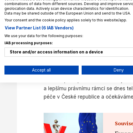
nárůstu zájmu o telemedicínu, protož
combinations of data from different sources. Develop and improve service
geolocation data. Actively scan device characteristics for identification.
hledali bezpečné a pohodlné způsoby,
Data may be shared outside of the European Union and send to the USA.
zájem přetrvává i po pandemii, protože
Your consent and the cookie policy applies solely to this website/app.
čas a usnadňuje přístup k odborné p
View Partner List (6 IAB Vendors)
We use your data for the following purposes:
Ze strany lékařů se také mění přístu
IAB processing purposes:
postupně začali telemedicínu vnímat j
Store and/or access information on a device
konzultací a sledování chronicky ne
Use limited data to select advertising
zdravotnickým zařízením a snižuje př
Accept all
Deny
Create profiles for personalised advertising
Posun v přístupu k telemedicíně je t
a lepšímu právnímu rámci se dnes tel
Use profiles to select personalised advertising
péče v České republice a očekáváme,
Create profiles to personalise content
Use profiles to select personalised content
Souvise
Measure advertising performance