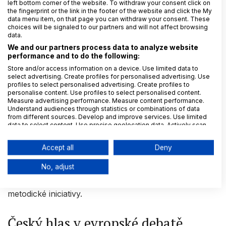
left bottom corner of the website. To withdraw your consent click on
Co mohou firmy očekávat?
the fingerprint or the link in the footer of the website and click the My
data menu item, on that page you can withdraw your consent. These
choices will be signaled to our partners and will not affect browsing
data.
Protože je strategie stále ve fázi přípravy, nelze její
We and our partners process data to analyze website
budoucí dopady na soukromý sektor zatím považovat
performance and to do the following:
za definitivně stanovené. Z dosud zveřejněných
Store and/or access information on a device. Use limited data to
select advertising. Create profiles for personalised advertising. Use
materiálů a z nové směrnice však lze očekávat
profiles to select personalised advertising. Create profiles to
pokračující důraz na prevenci korupce, praktickou
personalise content. Use profiles to select personalised content.
Measure advertising performance. Measure content performance.
účinnost compliance programů, ochranu
Understand audiences through statistics or combinations of data
oznamovatelů, transparentnost, kvalitní interní
from different sources. Develop and improve services. Use limited
data to select content. Use precise geolocation data. Actively scan
kontrolní prostředí a schopnost organizací včas
device characteristics for identification.
identifikovat a řešit rizika v oblasti integrity.
Data may be shared outside of the European Union and send to the
Accept all
Deny
USA.
Samotná strategie nebude nahrazovat právní předpisy,
Your consent and the cookie policy applies solely to this
No, adjust
website/app.
může však určit politické priority Evropské unie a
připravit půdu pro další legislativní, regulatorní nebo
View Partner List (6 IAB Vendors)
metodické iniciativy.
We use your data for the following purposes:
IAB processing purposes:
Český hlas v evropské debatě
Store and/or access information on a