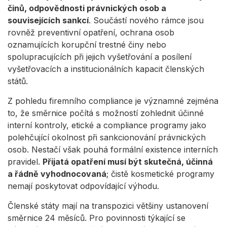
činů, odpovědnosti právnických osob a
souvisejících sankcí
. Součástí nového rámce jsou
rovněž preventivní opatření, ochrana osob
oznamujících korupční trestné činy nebo
spolupracujících při jejich vyšetřování a posílení
vyšetřovacích a institucionálních kapacit členských
států.
Z pohledu firemního compliance je významné zejména
to, že směrnice počítá s možností zohlednit účinné
interní kontroly, etické a compliance programy jako
polehčující okolnost při sankcionování právnických
osob. Nestačí však pouhá formální existence interních
pravidel.
Přijatá opatření musí být skutečná, účinná
a řádně vyhodnocovaná
; čistě kosmetické programy
nemají poskytovat odpovídající výhodu.
Členské státy mají na transpozici většiny ustanovení
směrnice 24 měsíců. Pro povinnosti týkající se