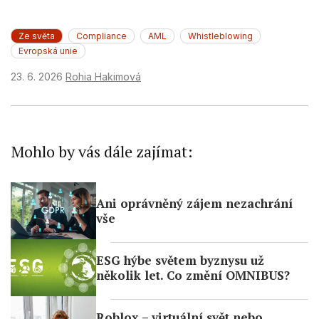
Ze světa
Compliance
AML
Whistleblowing
Evropská unie
23. 6. 2026
Rohia Hakimová
Mohlo by vás dále zajímat:
Ani oprávněný zájem nezachrání
vše
ESG hýbe světem byznysu už
několik let. Co změní OMNIBUS?
Roblox – virtuální svět nebo