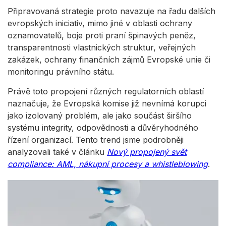
Připravovaná strategie proto navazuje na řadu dalších
evropských iniciativ, mimo jiné v oblasti ochrany
oznamovatelů, boje proti praní špinavých peněz,
transparentnosti vlastnických struktur, veřejných
zakázek, ochrany finančních zájmů Evropské unie či
monitoringu právního státu.
Právě toto propojení různých regulatorních oblastí
naznačuje, že Evropská komise již nevnímá korupci
jako izolovaný problém, ale jako součást širšího
systému integrity, odpovědnosti a důvěryhodného
řízení organizací. Tento trend jsme podrobněji
analyzovali také v článku
Nový propojený svět
compliance: AML, nákupní procesy a whistleblowing
.