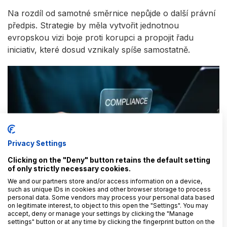
Na rozdíl od samotné směrnice nepůjde o další právní
předpis. Strategie by měla vytvořit jednotnou
evropskou vizi boje proti korupci a propojit řadu
iniciativ, které dosud vznikaly spíše samostatně.
Privacy Settings
Související článek:
Clicking on the "Deny" button retains the default setting
of only strictly necessary cookies.
Nový propojený svět compliance: AML,
We and our partners store and/or access information on a device,
nákupní procesy a whistleblowing
such as unique IDs in cookies and other browser storage to process
personal data. Some vendors may process your personal data based
1. 6. 2026
Rohia Hakimová
on legitimate interest, to object to this open the "Settings". You may
accept, deny or manage your settings by clicking the "Manage
settings" button or at any time by clicking the fingerprint button on the