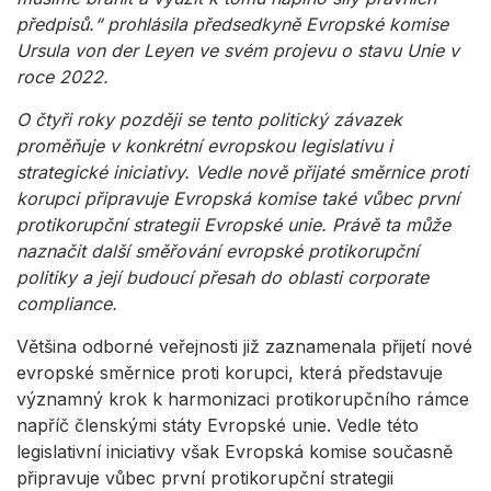
předpisů.“ prohlásila předsedkyně Evropské komise
Ursula von der Leyen ve svém projevu o stavu Unie v
roce 2022.
O čtyři roky později se tento politický závazek
proměňuje v konkrétní evropskou legislativu i
strategické iniciativy. Vedle nově přijaté směrnice proti
korupci připravuje Evropská komise také vůbec první
protikorupční strategii Evropské unie. Právě ta může
naznačit další směřování evropské protikorupční
politiky a její budoucí přesah do oblasti corporate
compliance.
Většina odborné veřejnosti již zaznamenala přijetí nové
evropské směrnice proti korupci, která představuje
významný krok k harmonizaci protikorupčního rámce
napříč členskými státy Evropské unie. Vedle této
legislativní iniciativy však Evropská komise současně
připravuje vůbec první protikorupční strategii