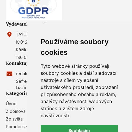
Vydavatel magazínu
TAYLLORCOX s.r.o.
Používáme soubory
IČO: 27902587
Křižíkova 2136/2a (campus TAYLLORCOX)
cookies
186 00 Praha 8, Karlín
Kontaktujte nás
Tyto webové stránky používají
soubory cookies a další sledovací
redakce@gdpr.cz
nástroje s cílem vylepšení
Šéfredaktor:
uživatelského prostředí, zobrazení
Lucie Balýová
Kategorie
přizpůsobeného obsahu a reklam,
analýzy návštěvnosti webových
Úvod
GDPR Poradci
stránek a zjištění zdroje
Z domova
Redakce
návštěvnosti.
Ze světa
Zpracování osobních údajů
Poradenství
RSS odběr
Souhlasím