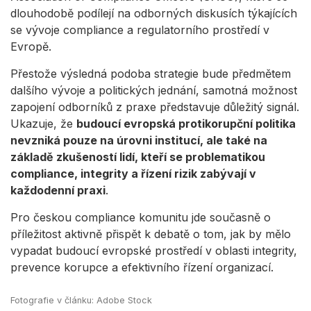
Develop and improve services
dlouhodobě podílejí na odborných diskusích týkajících
se vývoje compliance a regulatorního prostředí v
Use limited data to select content
Evropě.
IAB Special Features:
Přestože výsledná podoba strategie bude předmětem
Use precise geolocation data
dalšího vývoje a politických jednání, samotná možnost
zapojení odborníků z praxe představuje důležitý signál.
Identify devices based on information
Ukazuje, že
budoucí evropská protikorupční politika
actively requested
nevzniká pouze na úrovni institucí, ale také na
Non-IAB processing purposes:
základě zkušeností lidí, kteří se problematikou
Necessary
compliance, integrity a řízení rizik zabývají v
každodenní praxi
.
Performance
Pro českou compliance komunitu jde současně o
Functional
příležitost aktivně přispět k debatě o tom, jak by mělo
vypadat budoucí evropské prostředí v oblasti integrity,
Advertising
prevence korupce a efektivního řízení organizací.
Fotografie v článku: Adobe Stock