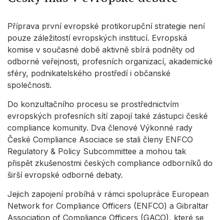
device
Use limited data to select advertising
Příprava první evropské protikorupční strategie není
pouze záležitostí evropských institucí. Evropská
Create profiles for personalised
komise v současné době aktivně sbírá podněty od
advertising
odborné veřejnosti, profesních organizací, akademické
sféry, podnikatelského prostředí i občanské
Use profiles to select personalised
advertising
společnosti.
Create profiles to personalise content
Do konzultačního procesu se prostřednictvím
evropských profesních sítí zapojí také zástupci české
Use profiles to select personalised
compliance komunity. Dva členové Výkonné rady
content
České Compliance Asociace se stali členy ENFCO
Measure advertising performance
Regulatory & Policy Subcommittee a mohou tak
přispět zkušenostmi českých compliance odborníků do
Measure content performance
širší evropské odborné debaty.
Understand audiences through statistics
Jejich zapojení probíhá v rámci spolupráce European
or combinations of data from different
Network for Compliance Officers (ENFCO) a Gibraltar
sources
Association of Compliance Officers (GACO), které se