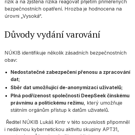
rizik a na zjištěná rizika reagovat přijetím přiměřených
bezpečnostních opatření. Hrozba je hodnocena na
úrovni „Vysoká“.
Důvody vydání varování
NÚKIB identifikuje několik zásadních bezpečnostních
obav:
Nedostatečné zabezpečení přenosu a zpracování
dat
;
Sběr dat umožňující de-anonymizaci uživatelů
;
Plná podřízenost společnosti DeepSeek čínskému
právnímu a politickému režimu
, který umožňuje
státním orgánům přístup k datům uživatelů.
Ředitel NÚKIB Lukáš Kintr v této souvislosti připomněl
i nedávnou kybernetickou aktivitu skupiny APT31,