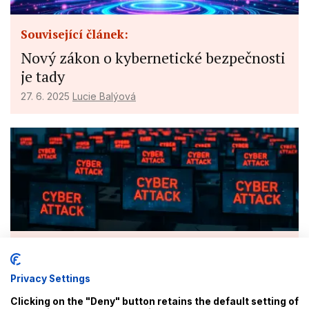
Související článek:
Nový zákon o kybernetické bezpečnosti
je tady
27. 6. 2025
Lucie Balýová
Související článek:
Zkontrolujte si proces pro řízení
Privacy Settings
incidentů, jinak vám hrozí pokuta!
Clicking on the "Deny" button retains the default setting of