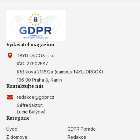
Vydavatel magazínu
TAYLLORCOX s.r.o.
IČO: 27902587
Křižíkova 2136/2a (campus TAYLLORCOX)
186 00 Praha 8, Karlín
Kontaktujte nás
redakce@gdpr.cz
Šéfredaktor:
Lucie Balýová
Kategorie
Úvod
GDPR Poradci
Z domova
Redakce