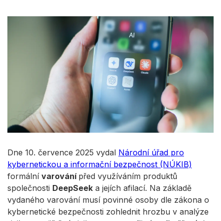
Dne 10. července 2025 vydal
Národní úřad pro
kybernetickou a informační bezpečnost (NÚKIB)
formální
varování
před využíváním produktů
společnosti
DeepSeek
a jejích afilací. Na základě
vydaného varování musí povinné osoby dle zákona o
kybernetické bezpečnosti zohlednit hrozbu v analýze