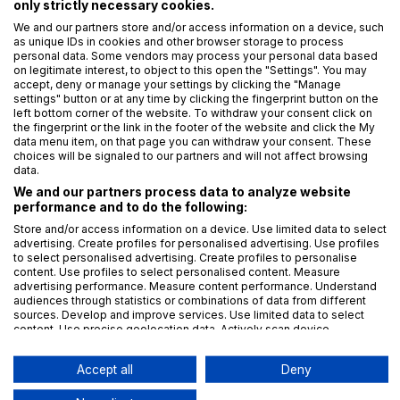
10. 6. 2025
František Nonnemann
only strictly necessary cookies.
We and our partners store and/or access information on a device, such
as unique IDs in cookies and other browser storage to process
personal data. Some vendors may process your personal data based
Fotografie v článku: Adobe Stock
on legitimate interest, to object to this open the "Settings". You may
accept, deny or manage your settings by clicking the "Manage
settings" button or at any time by clicking the fingerprint button on the
left bottom corner of the website. To withdraw your consent click on
Z domova
NÚKIB
Kybernetická bezpečnost
Ochrana
the fingerprint or the link in the footer of the website and click the My
data menu item, on that page you can withdraw your consent. These
10. 7. 2025
Lucie Balýová
choices will be signaled to our partners and will not affect browsing
data.
We and our partners process data to analyze website
performance and to do the following:
Store and/or access information on a device. Use limited data to select
Mohlo by vás dále zajímat:
advertising. Create profiles for personalised advertising. Use profiles
to select personalised advertising. Create profiles to personalise
content. Use profiles to select personalised content. Measure
advertising performance. Measure content performance. Understand
audiences through statistics or combinations of data from different
Ani oprávněný zájem nezachrání
sources. Develop and improve services. Use limited data to select
vše
content. Use precise geolocation data. Actively scan device
characteristics for identification.
Data may be shared outside of the European Union and send to the
Accept all
Deny
USA.
ESG hýbe světem byznysu už
Your consent and the cookie policy applies solely to this website/app.
několik let. Co změní OMNIBUS?