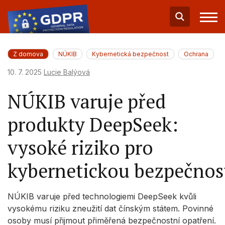
Z domova
NÚKIB
Kybernetická bezpečnost
Ochrana
10. 7. 2025
Lucie Balýová
NÚKIB varuje před
produkty DeepSeek:
vysoké riziko pro
kybernetickou bezpečnos
NÚKIB varuje před technologiemi DeepSeek kvůli
vysokému riziku zneužití dat čínským státem. Povinné
osoby musí přijmout přiměřená bezpečnostní opatření.