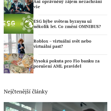
Ani oprávněný zájem nezachrání
Identify devices based on information
vše
actively requested
Non-IAB processing purposes:
ESG hýbe světem byznysu už
Necessary
několik let. Co změní OMNIBUS?
Performance
Roblox – virtuální svět nebo
virtuální past?
Functional
Advertising
Vysoká pokuta pro Fio banku za
porušení AML pravidel
Nejčtenější články