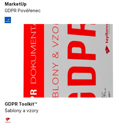
MarketUp
GDPR Pověřenec
GDPR Toolkit™
Šablony a vzory