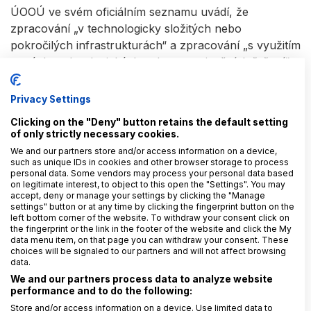
ÚOOÚ ve svém oficiálním seznamu uvádí, že
zpracování „v technologicky složitých nebo
pokročilých infrastrukturách“ a zpracování „s využitím
nových technologických nebo organizačních řešení“
patří mezi
operace podléhající DPIA
(tzv. „
pozitivní
seznam
“).
Privacy Settings
Clicking on the "Deny" button retains the default setting
Praktický postup (
stručný checklist
)
of only strictly necessary cookies.
We and our partners store and/or access information on a device,
such as unique IDs in cookies and other browser storage to process
Zapojte odpovědné osoby (DPO/odpovědný za
personal data. Some vendors may process your personal data based
on legitimate interest, to object to this open the "Settings". You may
ochranu osobních údajů, bezpečnost, právník)
od
accept, deny or manage your settings by clicking the "Manage
začátku
.
settings" button or at any time by clicking the fingerprint button on the
left bottom corner of the website. To withdraw your consent click on
Vyhodnoťte, zda stačí
DPA
, nebo je potřeba
DPIA
the fingerprint or the link in the footer of the website and click the My
data menu item, on that page you can withdraw your consent. These
(podle povahy, rozsahu, technologií a rizik).
choices will be signaled to our partners and will not affect browsing
U DPIA zdokumentujte
4 prvky
: popis,
data.
nezbytnost/přiměřenost, rizika, mitigace.
We and our partners process data to analyze website
performance and to do the following:
Opatření
implementujte a přezkoumávejte
(audit
Store and/or access information on a device. Use limited data to