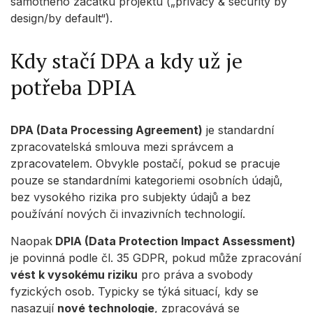
samotného začátku projektu („privacy & security by
design/by default“).
Kdy stačí DPA a kdy už je
potřeba DPIA
DPA (Data Processing Agreement)
je standardní
zpracovatelská smlouva mezi správcem a
zpracovatelem. Obvykle postačí, pokud se pracuje
pouze se standardními kategoriemi osobních údajů,
bez vysokého rizika pro subjekty údajů a bez
používání nových či invazivních technologií.
Naopak
DPIA (Data Protection Impact Assessment)
je povinná podle čl. 35 GDPR, pokud může zpracování
vést k vysokému riziku
pro práva a svobody
fyzických osob. Typicky se týká situací, kdy se
nasazují
nové technologie
, zpracovává se