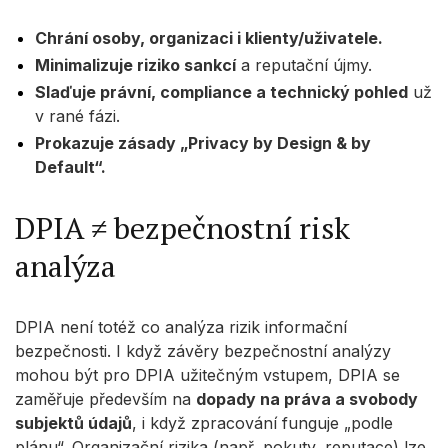
Chrání osoby, organizaci i klienty/uživatele.
Minimalizuje riziko sankcí
a reputační újmy.
Slaďuje právní, compliance a technický pohled
už
v rané fázi.
Prokazuje zásady „Privacy by Design & by
Default“.
DPIA ≠ bezpečnostní risk
analýza
DPIA není totéž co analýza rizik informační
bezpečnosti. I když závěry bezpečnostní analýzy
mohou být pro DPIA užitečným vstupem, DPIA se
zaměřuje především na
dopady na práva a svobody
subjektů údajů
, i když zpracování funguje „podle
plánu“. Organizační rizika (např. pokuty, reputace) lze