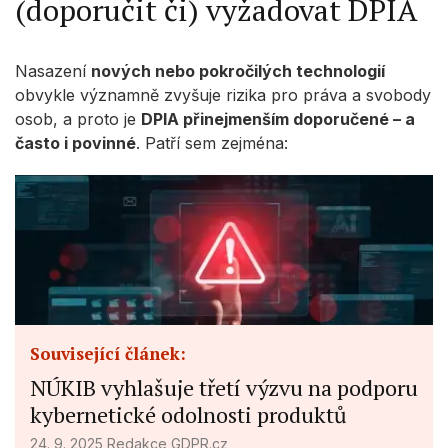
(doporučit či) vyžadovat DPIA
Nasazení
nových nebo pokročilých technologií
obvykle významně zvyšuje rizika pro práva a svobody
osob, a proto je
DPIA přinejmenším doporučené – a
často i povinné
. Patří sem zejména:
Související článek:
NÚKIB vyhlašuje třetí výzvu na podporu
kybernetické odolnosti produktů
24. 9. 2025
Redakce GDPR.cz