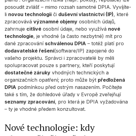
posoudit zvlášť – mimo rozsah samotné DPIA. Vyvíjíte-
li
novou technologii
či
duševní vlastnictví (IP)
, které
zpracovává
významné objemy
osobních údajů,
zahrnuje
citlivé
osobní údaje, nebo využívá
nové
technologie
, je vhodné (a často nezbytné) mít pro
dané zpracování
schválenou DPIA
– totéž platí pro
dodavatelské řešení
(software/IP) zapojené do
vašeho projektu. Správci i zpracovatelé by měli
spolupracovat pouze s partnery, kteří poskytují
dostatečné záruky
vhodných technických a
organizačních opatření; proto může být
předložená
DPIA
podmínkou před ostrým nasazením. Počítejte
také s tím, že dohledové úřady v Evropě zveřejňují
seznamy zpracování
, pro která je DPIA vyžadována
– ty je vhodné předem konzultovat.
Nové technologie: kdy