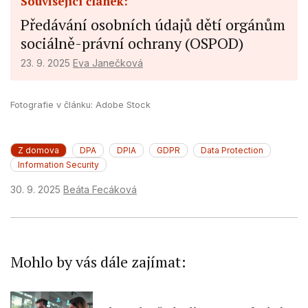
Související článek:
Use profiles to select personalised
advertising
Předávání osobních údajů dětí orgánům
sociálně-právní ochrany (OSPOD)
Create profiles to personalise content
23. 9. 2025
Eva Janečková
Use profiles to select personalised
content
Fotografie v článku: Adobe Stock
Measure advertising performance
Measure content performance
Z domova
DPA
DPIA
GDPR
Data Protection
Information Security
Understand audiences through statistics
or combinations of data from different
30. 9. 2025
Beáta Fecáková
sources
Develop and improve services
Use limited data to select content
Mohlo by vás dále zajímat:
IAB Special Features:
Use precise geolocation data