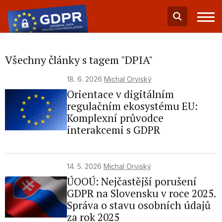
Všechny články s tagem "DPIA"
18. 6. 2026
Michal Orviský
Orientace v digitálním
regulačním ekosystému EU:
Komplexní průvodce
interakcemi s GDPR
14. 5. 2026
Michal Orviský
ÚOOÚ: Nejčastější porušení
GDPR na Slovensku v roce 2025.
Správa o stavu osobních údajů
za rok 2025