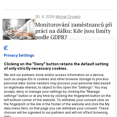
30. 4. 2026
Michal Orviský
Monitorování zaměstnanců při
práci na dálku: Kde jsou limity
podle GDPR?
Privacy Settings
12. 11. 2025
Lucie Balýová
Nezbytná GDPR anebo revoluce
Clicking on the "Deny" button retains the default setting
of only strictly necessary cookies.
v osobních údajích?
We and our partners store and/or access information on a device,
such as unique IDs in cookies and other browser storage to process
personal data. Some vendors may process your personal data based
on legitimate interest, to object to this open the "Settings". You may
2. 10. 2025
Peter Lipták
accept, deny or manage your settings by clicking the "Manage
settings" button or at any time by clicking the fingerprint button on the
Chat Control vs. GDPR: Analýza
left bottom corner of the website. To withdraw your consent click on
rizík
the fingerprint or the link in the footer of the website and click the My
data menu item, on that page you can withdraw your consent. These
choices will be signaled to our partners and will not affect browsing
data.