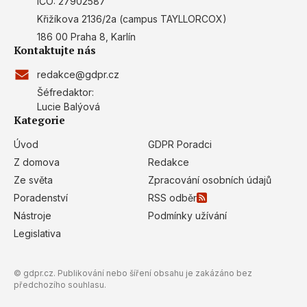
IČO: 27902587
Create profiles for personalised
Křižíkova 2136/2a (campus TAYLLORCOX)
advertising
186 00 Praha 8, Karlín
Kontaktujte nás
Use profiles to select personalised
advertising
redakce@gdpr.cz
Šéfredaktor:
Create profiles to personalise content
Lucie Balýová
Kategorie
Use profiles to select personalised
content
Úvod
GDPR Poradci
Measure advertising performance
Z domova
Redakce
Ze světa
Zpracování osobních údajů
Measure content performance
Poradenství
RSS odběr
Nástroje
Podmínky užívání
Understand audiences through statistics
or combinations of data from different
Legislativa
sources
Develop and improve services
© gdpr.cz. Publikování nebo šíření obsahu je zakázáno bez
předchozího souhlasu.
Use limited data to select content