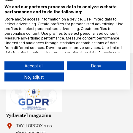
We and our partners process data to analyze website
30. 9. 2025
Beáta Fecáková
performance and to do the following:
Ochrana soukromí a
Store and/or access information on a device. Use limited data to
bezpečnost v každém projektu:
select advertising. Create profiles for personalised advertising. Use
Kdy stačí DPA a kdy je nutná
profiles to select personalised advertising. Create profiles to
personalise content. Use profiles to select personalised content.
DPIA
Measure advertising performance. Measure content performance.
Understand audiences through statistics or combinations of data
from different sources. Develop and improve services. Use limited
data to select content. Use precise geolocation data. Actively scan
device characteristics for identification.
Data may be shared outside of the European Union and send to the
Accept all
Deny
USA.
Your consent and the cookie policy applies solely to this
No, adjust
website/app.
View Partner List (6 IAB Vendors)
We use your data for the following purposes:
IAB processing purposes:
Store and/or access information on a
Vydavatel magazínu
device
TAYLLORCOX s.r.o.
Use limited data to select advertising