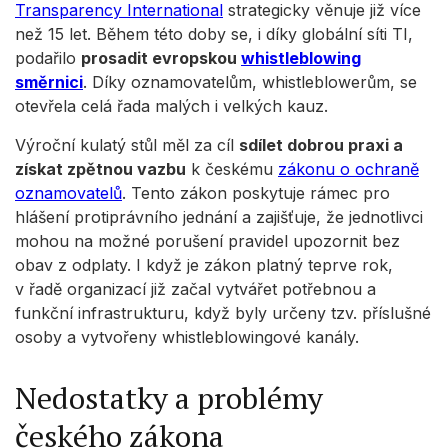
Transparency International
strategicky věnuje již více
než 15 let. Během této doby se, i díky globální síti TI,
podařilo
prosadit evropskou
whistleblowing
směrnici
. Díky oznamovatelům, whistleblowerům, se
otevřela celá řada malých i velkých kauz.
Výroční kulatý stůl měl za cíl
sdílet dobrou praxi a
získat zpětnou vazbu
k českému
zákonu o ochraně
oznamovatelů
. Tento zákon poskytuje rámec pro
hlášení protiprávního jednání a zajišťuje, že jednotlivci
mohou na možné porušení pravidel upozornit bez
obav z odplaty. I když je zákon platný teprve rok,
v řadě organizací již začal vytvářet potřebnou a
funkční infrastrukturu, když byly určeny tzv. příslušné
osoby a vytvořeny whistleblowingové kanály.
Nedostatky a problémy
českého zákona