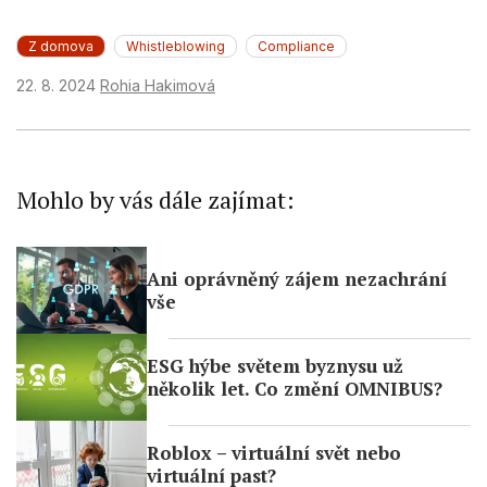
Use profiles to select personalised
content
Z domova
Whistleblowing
Compliance
Measure advertising performance
22. 8. 2024
Rohia Hakimová
Measure content performance
Understand audiences through statistics
or combinations of data from different
Mohlo by vás dále zajímat:
sources
Develop and improve services
Ani oprávněný zájem nezachrání
Use limited data to select content
vše
IAB Special Features:
Use precise geolocation data
ESG hýbe světem byznysu už
několik let. Co změní OMNIBUS?
Identify devices based on information
actively requested
Roblox – virtuální svět nebo
Non-IAB processing purposes:
virtuální past?