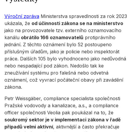
Výroční zpráva
Ministerstva spravedlnosti za rok 2023
ukázala, že
od účinnosti zákona se na ministerstvo
jako na provozovatele tzv. externího oznamovacího
kanálu
obrátilo 166 oznamovatelů
protiprávního
jednání. Z těchto oznámení bylo 52 postoupeno
příslušným úřadům, jako je policie nebo inspektorát
práce. Dalších 105 bylo vyhodnoceno jako nedůvodná
nebo nespadající pod zákon. Nedošlo tak ke
zneužívání systému pro falešná nebo odvetná
oznámení, což vyvrací počáteční obavy při zavádění
zákona.
Petr Weissgäber, compliance specialista společnosti
Pražské vodovody a kanalizace, a.s., a compliance
officer společnosti Veolia pak poukázal na to, že
soukromý sektor je v implementaci zákona v řadě
případů velmi aktivní
, aktivnější a často překračuje