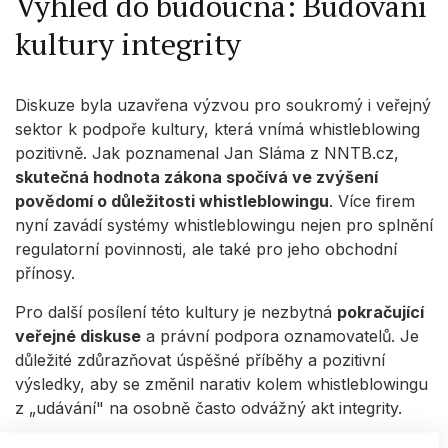
Výhled do budoucna: Budování
kultury integrity
Diskuze byla uzavřena výzvou pro soukromý i veřejný
sektor k podpoře kultury, která vnímá whistleblowing
pozitivně. Jak poznamenal Jan Sláma z NNTB.cz,
skutečná hodnota zákona spočívá ve zvýšení
povědomí o důležitosti whistleblowingu
. Více firem
nyní zavádí systémy whistleblowingu nejen pro splnění
regulatorní povinnosti, ale také pro jeho obchodní
přínosy.
Pro další posílení této kultury je nezbytná
pokračující
veřejné diskuse
a právní podpora oznamovatelů. Je
důležité zdůrazňovat úspěšné příběhy a pozitivní
výsledky, aby se změnil narativ kolem whistleblowingu
z „udávání" na osobně často odvážný akt integrity.
I když zákon o ochraně oznamovatelů není bez chyb,