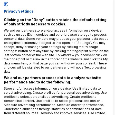
jeho přijetí a implementace představují
významný
Privacy Settings
úspěch v podpoře transparentnosti a odpovědnosti
.
Při oslavě jeho prvních narozenin musíme pokračovat
Clicking on the "Deny" button retains the default setting
v podpoře poctivých oznamovatelů protiprávního
of only strictly necessary cookies.
jednání, aby se cítili bezpečně a byli oceněni ve svých
We and our partners store and/or access information on a device,
such as unique IDs in cookies and other browser storage to process
snahách prosazovat etické standardy.
personal data. Some vendors may process your personal data based
on legitimate interest, to object to this open the "Settings". You may
accept, deny or manage your settings by clicking the "Manage
settings" button or at any time by clicking the fingerprint button on the
left bottom corner of the website. To withdraw your consent click on
the fingerprint or the link in the footer of the website and click the My
data menu item, on that page you can withdraw your consent. These
choices will be signaled to our partners and will not affect browsing
data.
We and our partners process data to analyze website
performance and to do the following:
Store and/or access information on a device. Use limited data to
Související článek:
select advertising. Create profiles for personalised advertising. Use
profiles to select personalised advertising. Create profiles to
Před mikrofonem: Od etické linky pro
personalise content. Use profiles to select personalised content.
školy ke globální whistleblowing
Measure advertising performance. Measure content performance.
Understand audiences through statistics or combinations of data
platformě
from different sources. Develop and improve services. Use limited