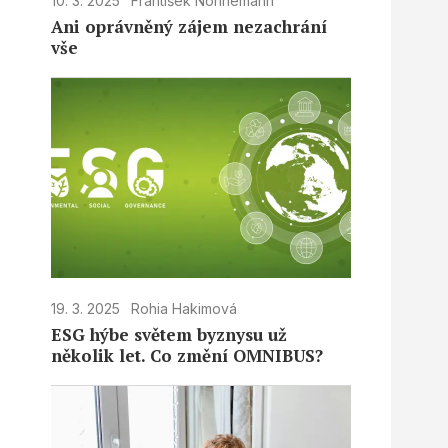
10. 3. 2025
František Nonnemann
Ani oprávněný zájem nezachrání
vše
19. 3. 2025
Rohia Hakimová
ESG hýbe světem byznysu už
několik let. Co změní OMNIBUS?