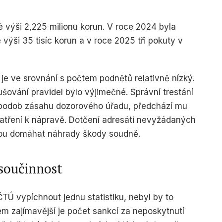
é výši 2,225 milionu korun. V roce 2024 byla
f data from different
ýši 35 tisíc korun a v roce 2025 tři pokuty v
 ve srovnání s počtem podnětů relativně nízký.
ování pravidel bylo výjimečné. Správní trestání
podob zásahu dozorového úřadu, předchází mu
patření k nápravě. Dotčení adresáti nevyžádaných
ou domáhat náhrady škody soudně.
součinnost
Ú vypíchnout jednu statistiku, nebyl by to
m zajímavější je počet sankcí za neposkytnutí