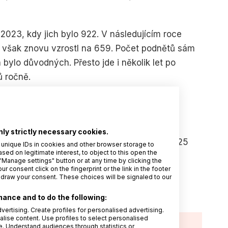
023, kdy jich bylo 922. V následujícím roce
25 však znovu vzrostl na 659. Počet podnětů sám
 bylo důvodných. Přesto jde i několik let po
ů ročně.
správních řízení
nly strictly necessary cookies.
čty zahájených kontrol. V letech 2023 až 2025
 unique IDs in cookies and other browser storage to
d on legitimate interest, to object to this open the
 období bylo zároveň zahájeno 13 správních
"Manage settings" button or at any time by clicking the
r consent click on the fingerprint or the link in the footer
etingu podle zákona o elektronických
hdraw your consent. These choices will be signaled to our
ance and to do the following:
vertising. Create profiles for personalised advertising.
alise content. Use profiles to select personalised
 Understand audiences through statistics or