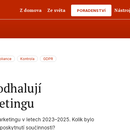
Z domova
Ze světa
Nástro
PORADENSTVÍ
liance
Kontrola
GDPR
odhalují
ketingu
arketingu v letech 2023–2025. Kolik bylo
eposkytnutí součinnosti?