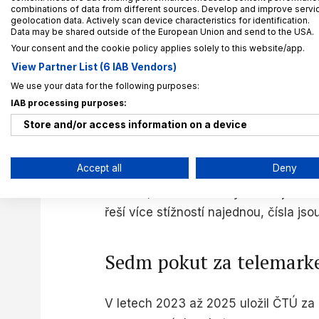
Souvise
combinations of data from different sources. Develop and improve service
geolocation data. Actively scan device characteristics for identification.
Evrops
Data may be shared outside of the European Union and send to the USA.
protik
Your consent and the cookie policy applies solely to this website/app.
zname
View Partner List (6 IAB Vendors)
We use your data for the following purposes:
23. 6. 2
IAB processing purposes:
Store and/or access information on a device
Zajímavý je také poměr mezi počtem
Use limited data to select advertising
Accept all
Deny
evidovaných podnětů připadlo 269 za
Create profiles for personalised advertising
dovodit, kolik kontrol bylo zahájeno n
řeší více stížností najednou, čísla js
Use profiles to select personalised advertising
Create profiles to personalise content
Sedm pokut za telemark
Use profiles to select personalised content
Measure advertising performance
V letech 2023 až 2025 uložil ČTÚ za