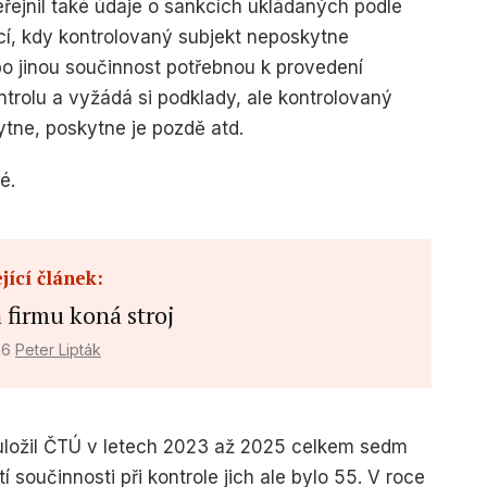
veřejnil také údaje o sankcích ukládaných podle
uací, kdy kontrolovaný subjekt neposkytne
 jinou součinnost potřebnou k provedení
ntrolu a vyžádá si podklady, ale kontrolovaný
ytne, poskytne je pozdě atd.
é.
jící článek:
 firmu koná stroj
026
Peter Lipták
 uložil ČTÚ v letech 2023 až 2025 celkem sedm
součinnosti při kontrole jich ale bylo 55. V roce