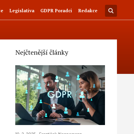
je
Legislativa
GDPR Poradci
Redakce
Nejčtenější články