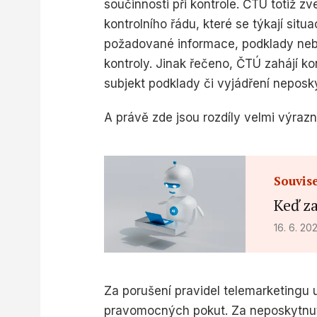
součinnosti při kontrole. ČTÚ totiž z
kontrolního řádu, které se týkají sit
požadované informace, podklady nebo
kontroly. Jinak řečeno, ČTÚ zahájí ko
subjekt podklady či vyjádření neposk
A právě zde jsou rozdíly velmi výrazn
Souvise
Keď za
16. 6. 2
Za porušení pravidel telemarketingu
pravomocných pokut. Za neposkytnutí 