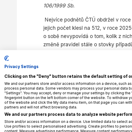
106/1999 Sb.
Nejvíce podnětů ČTÚ obdržel v roce 2
jejich počet klesl na 512, v roce 20
o sobě nevypovídá o tom, kolik z nich
změně pravidel stále o stovky případ
Celkem 269 kontrol a 13 
Privacy Settings
Clicking on the "Deny" button retains the default setting of o
Vedle podnětů zveřejnil ČTÚ také po
We and our partners store and/or access information on a device, such as
process personal data. Some vendors may process your personal data base
jich bylo celkem 269. Ve sledovaném
"Settings". You may accept, deny or manage your settings by clicking the 
fingerprint button on the left bottom corner of the website. To withdraw you
řízení pro porušení pravidel telemark
of the website and click the My data menu item, on that page you can wit
komunikacích.
partners and will not affect browsing data.
We and our partners process data to analyze website perform
Store and/or access information on a device. Use limited data to select ad
Use profiles to select personalised advertising. Create profiles to person
content. Measure advertising performance. Measure content performance.