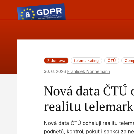
Z domova
telemarketing
ČTÚ
Comp
30. 6. 2026
František Nonnemann
Nová data ČTÚ 
realitu telemar
Nová data ČTÚ odhalují realitu telem
podnětů, kontrol, pokut i sankcí za n