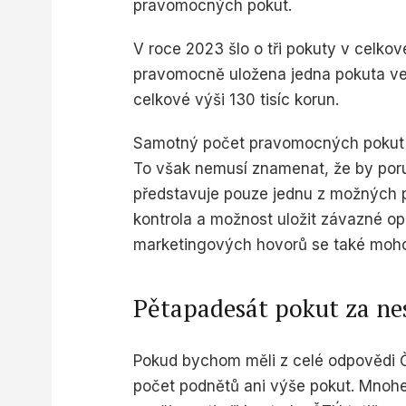
pravomocných pokut.
Measure content performance
V roce 2023 šlo o tři pokuty v celkov
Understand audiences through statistics or combinations o
sources
pravomocně uložena jedna pokuta ve v
celkové výši 130 tisíc korun.
Develop and improve services
Use limited data to select content
Samotný počet pravomocných pokut je
To však nemusí znamenat, že by poruš
IAB Special Features:
představuje pouze jednu z možných 
Use precise geolocation data
kontrola a možnost uložit závazné o
Identify devices based on information actively requested
marketingových hovorů se také moh
Non-IAB processing purposes:
Necessary
Pětapadesát pokut za ne
Performance
Pokud bychom měli z celé odpovědi ČT
Functional
počet podnětů ani výše pokut. Mnohe
Advertising