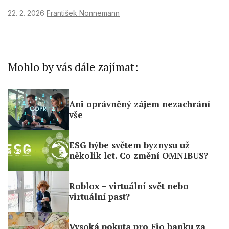
22. 2. 2026
František Nonnemann
Mohlo by vás dále zajímat:
Ani oprávněný zájem nezachrání
vše
ESG hýbe světem byznysu už
několik let. Co změní OMNIBUS?
Roblox – virtuální svět nebo
virtuální past?
Vysoká pokuta pro Fio banku za