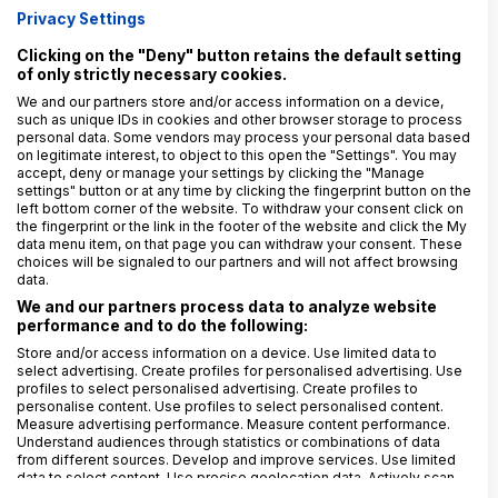
Ministerstvo financí vede rejstřík osob vyloučených z
Privacy Settings
hazardních her, do které se mohou nechat
Clicking on the "Deny" button retains the default setting
dobrovolně zapsat ti, kteří mají s hazardem problém. A
of only strictly necessary cookies.
provozovatelé hazardních her pak nesmějí těmto
We and our partners store and/or access information on a device,
such as unique IDs in cookies and other browser storage to process
osobám umožnit se hazardní hry zúčastnit. ÚOOÚ
personal data. Some vendors may process your personal data based
hodlá prověřit jak vedení rejstříku, tak využívání dat
on legitimate interest, to object to this open the "Settings". You may
accept, deny or manage your settings by clicking the "Manage
zapsaných osob.
settings" button or at any time by clicking the fingerprint button on the
left bottom corner of the website. To withdraw your consent click on
Tip:
Pokud využíváte údaje z tohoto rejstříku, ověřte si
the fingerprint or the link in the footer of the website and click the My
data menu item, on that page you can withdraw your consent. These
celkové nastavení pravidel a procesu pro získání,
choices will be signaled to our partners and will not affect browsing
uchování a využití dat.
data.
We and our partners process data to analyze website
Další plánované kontroly už jsou poměrně specifické
performance and to do the following:
a zaměřují se například na zpracování osobních údajů
Store and/or access information on a device. Use limited data to
v rámci Schengenského informačního systému či
select advertising. Create profiles for personalised advertising. Use
profiles to select personalised advertising. Create profiles to
Vízového informačního systému, nebo v rámci sdílení
personalise content. Use profiles to select personalised content.
dat o cestujících v letecké dopravě.
Measure advertising performance. Measure content performance.
Understand audiences through statistics or combinations of data
from different sources. Develop and improve services. Use limited
data to select content. Use precise geolocation data. Actively scan
device characteristics for identification.