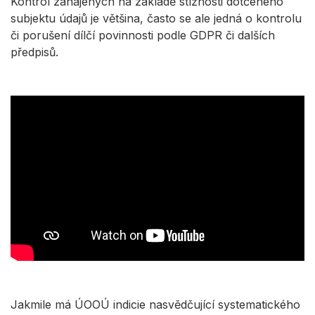
Kontrol zahájených na základě stížnosti dotčeného
subjektu údajů je většina, často se ale jedná o kontrolu
či porušení dílčí povinnosti podle GDPR či dalších
předpisů.
Jakmile má ÚOOÚ indicie nasvědčující systematického