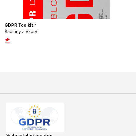
GDPR Toolkit™
Šablony a vzory
Vydavatel magazínu