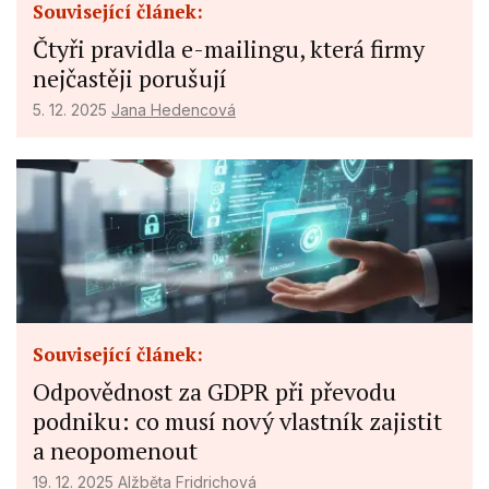
Související článek:
Čtyři pravidla e-mailingu, která firmy
Measure advertising performance
nejčastěji porušují
Measure content performance
5. 12. 2025
Jana Hedencová
Understand audiences through statistics
or combinations of data from different
sources
Develop and improve services
Use limited data to select content
IAB Special Features:
Use precise geolocation data
Související článek:
Identify devices based on information
Odpovědnost za GDPR při převodu
actively requested
podniku: co musí nový vlastník zajistit
Non-IAB processing purposes:
a neopomenout
Necessary
19. 12. 2025
Alžběta Fridrichová