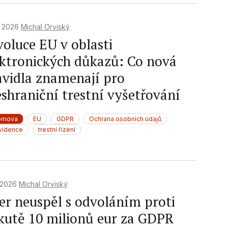
. 2026
Michal Orviský
f data from different
voluce EU v oblasti
ektronických důkazů: Co nová
avidla znamenají pro
eshraniční trestní vyšetřování
omova
EU
GDPR
Ochrana osobních údajů
vidence
trestní řízení
. 2026
Michal Orviský
er neuspěl s odvoláním proti
kutě 10 milionů eur za GDPR