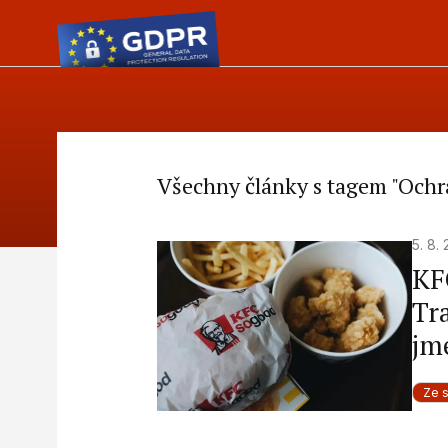
Všechny články s tagem "Ochr
5. 8.
KF
Tr
jm
Ze 