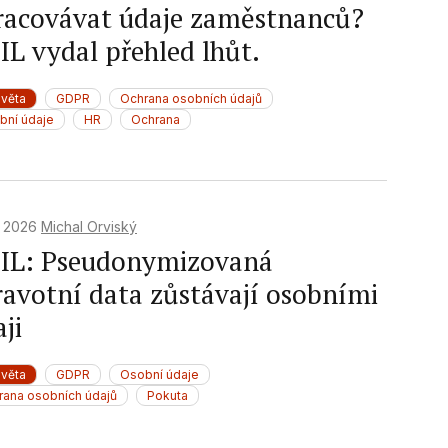
racovávat údaje zaměstnanců?
IL vydal přehled lhůt.
světa
GDPR
Ochrana osobních údajů
bní údaje
HR
Ochrana
. 2026
Michal Orviský
IL: Pseudonymizovaná
ravotní data zůstávají osobními
ji
světa
GDPR
Osobní údaje
rana osobních údajů
Pokuta