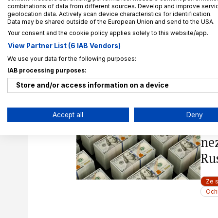
combinations of data from different sources. Develop and improve service
geolocation data. Actively scan device characteristics for identification.
Ze 
Data may be shared outside of the European Union and send to the USA.
Oso
Your consent and the cookie policy applies solely to this website/app.
View Partner List (6 IAB Vendors)
We use your data for the following purposes:
IAB processing purposes:
11. 6
Store and/or access information on a device
Ni
Use limited data to select advertising
os
Accept all
Deny
Ya
Create profiles for personalised advertising
ne
Use profiles to select personalised advertising
Ru
Create profiles to personalise content
Ze 
Use profiles to select personalised content
Och
Measure advertising performance