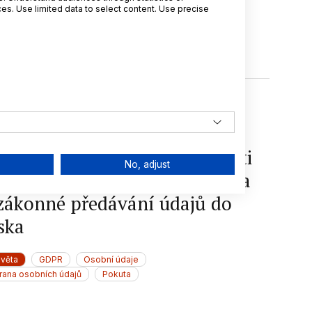
s. Use limited data to select content. Use precise
světa
Pokuta
GDPR
Ochrana osobních údajů
bní údaje
. 2026
Michal Orviský
zozemský úřad pro ochranu
obních údajů uložil společnosti
No, adjust
ngo pokutu 100 milionů eur za
zákonné předávání údajů do
ska
světa
GDPR
Osobní údaje
rana osobních údajů
Pokuta