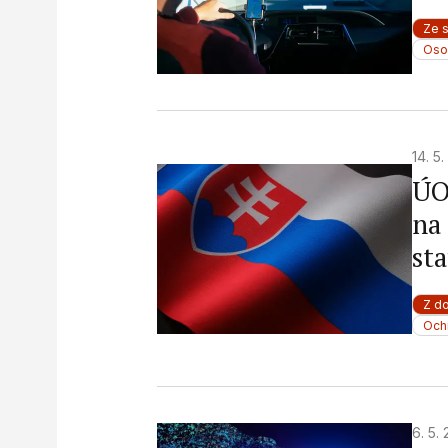
Ze 
Oso
14. 5
ÚO
na
st
Z d
Och
6. 5.