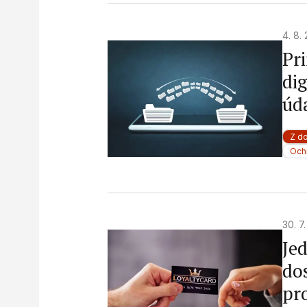
4. 8.
Pri
di
úd
Z d
Och
30. 7
Jed
do
pr