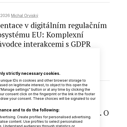
. 2026
Michal Orviský
ientace v digitálním regulačním
osystému EU: Komplexní
ůvodce interakcemi s GDPR
omova
GDPR
Ochrana osobních údajů
AI Act
2
Compliance
DPIA
nly strictly necessary cookies.
 unique IDs in cookies and other browser storage to
d on legitimate interest, to object to this open the
"Manage settings" button or at any time by clicking the
. 2026
František Nonnemann
r consent click on the fingerprint or the link in the footer
hdraw your consent. These choices will be signaled to our
kuty za porušení GDPR stále
ance and to do the following:
ekonávají miliardu euro ročně. O
vertising. Create profiles for personalised advertising.
m to vypovídá?
alise content. Use profiles to select personalised
 Understand audiences through statistics or