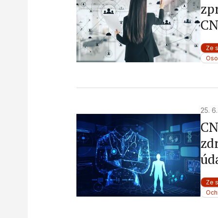
zp
CN
Ze 
Oso
25. 6
CN
zd
úda
Ze 
Och