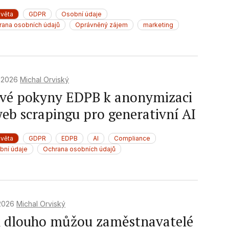
světa
GDPR
Osobní údaje
rana osobních údajů
Oprávněný zájem
marketing
. 2026
Michal Orviský
vé pokyny EDPB k anonymizaci
web scrapingu pro generativní AI
světa
GDPR
EDPB
AI
Compliance
bní údaje
Ochrana osobních údajů
 2026
Michal Orviský
k dlouho můžou zaměstnavatelé