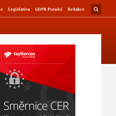
je
Legislativa
GDPR Poradci
Redakce