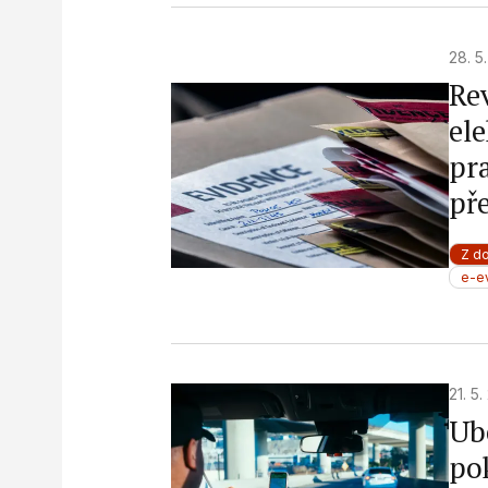
Measure content performance
28. 5
Understand audiences through statistics or combinations o
sources
Re
el
Develop and improve services
pr
Use limited data to select content
př
IAB Special Features:
Use precise geolocation data
Z d
e-e
Identify devices based on information actively requested
Non-IAB processing purposes:
Necessary
21. 5
Performance
Ub
Functional
po
Advertising