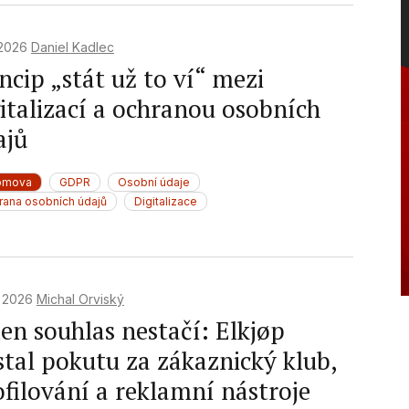
 2026
Daniel Kadlec
ncip „stát už to ví“ mezi
gitalizací a ochranou osobních
ajů
omova
GDPR
Osobní údaje
rana osobních údajů
Digitalizace
. 2026
Michal Orviský
en souhlas nestačí: Elkjøp
stal pokutu za zákaznický klub,
ofilování a reklamní nástroje