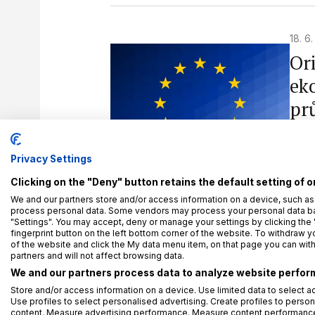
18. 6
Or
ek
pr
Z d
NIS
Privacy Settings
Clicking on the "Deny" button retains the default setting of o
We and our partners store and/or access information on a device, such as
process personal data. Some vendors may process your personal data base
"Settings". You may accept, deny or manage your settings by clicking the 
15. 6
fingerprint button on the left bottom corner of the website. To withdraw you
of the website and click the My data menu item, on that page you can wit
Po
partners and will not affect browsing data.
We and our partners process data to analyze website perform
př
Store and/or access information on a device. Use limited data to select ad
če
Use profiles to select personalised advertising. Create profiles to person
content. Measure advertising performance. Measure content performance.