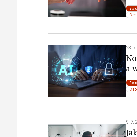
Ze 
Och
23. 7
No
a 
Ze 
Oso
9. 7.
Ja