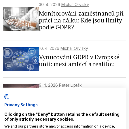
30. 4. 2026
Michal Orviský
Monitorování zaměstnanců při
práci na dálku: Kde jsou limity
podle GDPR?
16. 4. 2026
Michal Orviský
Vynucování GDPR v Evropské
unii: mezi ambicí a realitou
9. 4. 2026
Peter Lipták
Právo na výmaz v praxi:
zásadní chyby evropských firem
Privacy Settings
Clicking on the "Deny" button retains the default setting
of only strictly necessary cookies.
26. 2. 2026
Michal Orviský
We and our partners store and/or access information on a device,