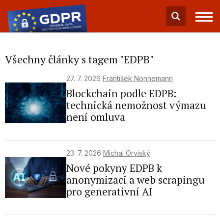
Všechny články s tagem "EDPB"
27. 7. 2026
František Nonnemann
Blockchain podle EDPB:
technická nemožnost výmazu
není omluva
23. 7. 2026
Michal Orviský
Nové pokyny EDPB k
anonymizaci a web scrapingu
pro generativní AI