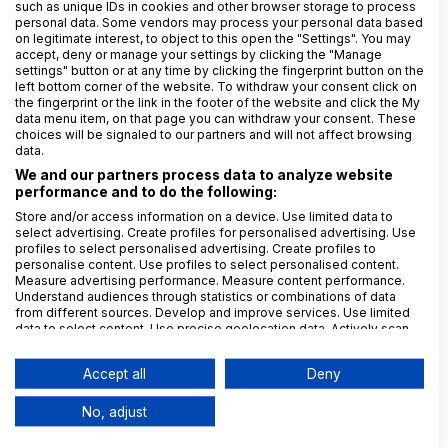
Soudní dvůr rozhodl, že
such as unique IDs in cookies and other browser storage to process
personal data. Some vendors may process your personal data based
WhatsApp může přímo
on legitimate interest, to object to this open the "Settings". You may
napadnout rozhodnutí
accept, deny or manage your settings by clicking the "Manage
settings" button or at any time by clicking the fingerprint button on the
Evropského sboru pro ochranu
left bottom corner of the website. To withdraw your consent click on
osobních údajů
the fingerprint or the link in the footer of the website and click the My
data menu item, on that page you can withdraw your consent. These
choices will be signaled to our partners and will not affect browsing
data.
We and our partners process data to analyze website
28. 11. 2025
Michal Orviský
performance and to do the following:
Co znamená připravované
Store and/or access information on a device. Use limited data to
rozhodnutí o odpovídající
select advertising. Create profiles for personalised advertising. Use
ochraně pro Brazílii: Analýza
profiles to select personalised advertising. Create profiles to
personalise content. Use profiles to select personalised content.
stanoviska EDPB 28/2025
Measure advertising performance. Measure content performance.
Understand audiences through statistics or combinations of data
from different sources. Develop and improve services. Use limited
data to select content. Use precise geolocation data. Actively scan
device characteristics for identification.
27. 10. 2025
František Nonnemann
Data may be shared outside of the European Union and send to the
Accept all
Deny
Úřady pro ochranu osobních
USA.
Your consent and the cookie policy applies solely to this
dat se v roce 2026 zaměří na
No, adjust
website/app.
plnění informační povinnosti!
View Partner List (6 IAB Vendors)