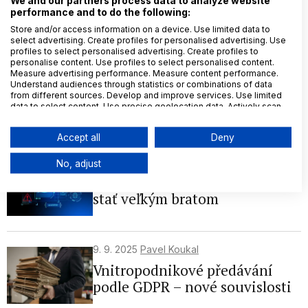
We and our partners process data to analyze website
Soudním dvorem EU
performance and to do the following:
Store and/or access information on a device. Use limited data to
select advertising. Create profiles for personalised advertising. Use
profiles to select personalised advertising. Create profiles to
23. 9. 2025
Eva Janečková
personalise content. Use profiles to select personalised content.
Measure advertising performance. Measure content performance.
Předávání osobních údajů dětí
Understand audiences through statistics or combinations of data
orgánům sociálně-právní
from different sources. Develop and improve services. Use limited
data to select content. Use precise geolocation data. Actively scan
ochrany (OSPOD)
device characteristics for identification.
Data may be shared outside of the European Union and send to the
Accept all
Deny
USA.
Your consent and the cookie policy applies solely to this
18. 9. 2025
Ivan Makatura
No, adjust
website/app.
Chat Control 2.0: EÚ sa chce
View Partner List (6 IAB Vendors)
stať veľkým bratom
We use your data for the following purposes:
IAB processing purposes:
Store and/or access information on a
9. 9. 2025
Pavel Koukal
device
Vnitropodnikové předávání
Use limited data to select advertising
podle GDPR – nové souvislosti
Create profiles for personalised