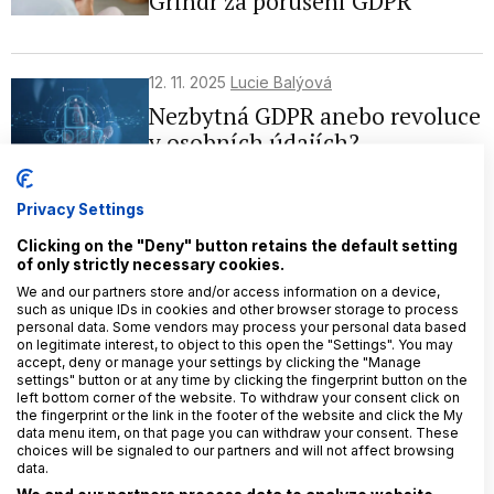
Grindr za porušení GDPR
12. 11. 2025
Lucie Balýová
Nezbytná GDPR anebo revoluce
v osobních údajích?
Privacy Settings
4. 11. 2025
Peter Lipták
Clicking on the "Deny" button retains the default setting
Vývoj transatlantických
of only strictly necessary cookies.
prenosov osobných údajov: od
We and our partners store and/or access information on a device,
(be)bezpečného prístavu k Data
such as unique IDs in cookies and other browser storage to process
personal data. Some vendors may process your personal data based
Privacy Frameworku
on legitimate interest, to object to this open the "Settings". You may
accept, deny or manage your settings by clicking the "Manage
settings" button or at any time by clicking the fingerprint button on the
left bottom corner of the website. To withdraw your consent click on
the fingerprint or the link in the footer of the website and click the My
24. 10. 2025
Andrej Lobotka
data menu item, on that page you can withdraw your consent. These
EU-U.S. Data Privacy
choices will be signaled to our partners and will not affect browsing
data.
Framework obstál před