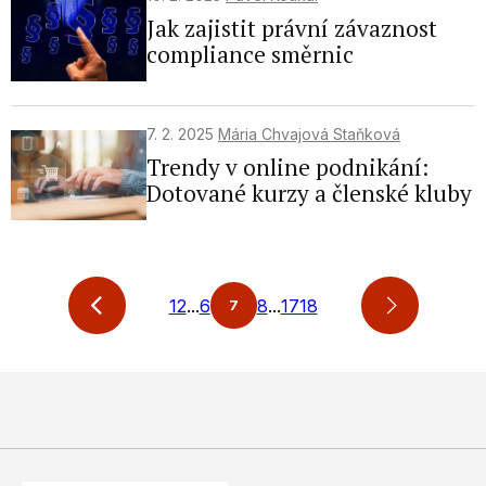
Store and/or access information on a
Jak zajistit právní závaznost
device
compliance směrnic
Use limited data to select advertising
Create profiles for personalised
advertising
7. 2. 2025
Mária Chvajová Staňková
Trendy v online podnikání:
Use profiles to select personalised
Dotované kurzy a členské kluby
advertising
Create profiles to personalise content
Use profiles to select personalised
content
1
2
...
6
8
...
17
18
7
Measure advertising performance
Measure content performance
Understand audiences through statistics
or combinations of data from different
sources