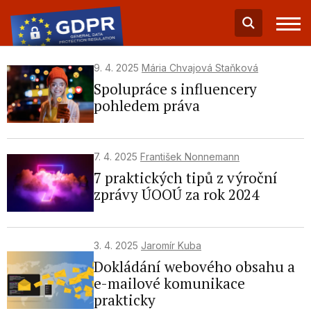
9. 4. 2025
Mária Chvajová Staňková
Spolupráce s influencery
pohledem práva
7. 4. 2025
František Nonnemann
7 praktických tipů z výroční
zprávy ÚOOÚ za rok 2024
3. 4. 2025
Jaromír Kuba
Dokládání webového obsahu a
e-mailové komunikace
prakticky