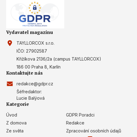
Develop and improve services
Use limited data to select content
IAB Special Features:
Vydavatel magazínu
Use precise geolocation data
TAYLLORCOX s.r.o.
IČO: 27902587
Identify devices based on information
actively requested
Křižíkova 2136/2a (campus TAYLLORCOX)
186 00 Praha 8, Karlín
Non-IAB processing purposes:
Kontaktujte nás
Necessary
redakce@gdpr.cz
Performance
Šéfredaktor:
Lucie Balýová
Functional
Kategorie
Úvod
GDPR Poradci
Advertising
Z domova
Redakce
Ze světa
Zpracování osobních údajů