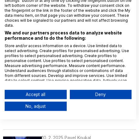
settings" button or at any time by clicking the fingerprint button on the
left bottom corner of the website. To withdraw your consent click on
the fingerprint or the link in the footer of the website and click the My
data menu item, on that page you can withdraw your consent. These
27. 2. 2025
Kristýna Gembalová
choices will be signaled to our partners and will not affect browsing
P2B nařízení: Nejčastější
data.
porušení a udělené pokuty
We and our partners process data to analyze website
performance and to do the following:
Store and/or access information on a device. Use limited data to
select advertising. Create profiles for personalised advertising. Use
profiles to select personalised advertising. Create profiles to
18. 2. 2025
Oleg Zajac
personalise content. Use profiles to select personalised content.
Mezinárodní sankce v roce 2025
Measure advertising performance. Measure content performance.
Understand audiences through statistics or combinations of data
from different sources. Develop and improve services. Use limited
data to select content. Use precise geolocation data. Actively scan
device characteristics for identification.
Data may be shared outside of the European Union and send to the
14. 2. 2025
Jiří Diepolt
Accept all
Deny
USA.
Audit souladu s DORA: Klíč k
Your consent and the cookie policy applies solely to this
digitální odolnosti finančních
No, adjust
website/app.
institucí
View Partner List (6 IAB Vendors)
We use your data for the following purposes:
IAB processing purposes:
10. 2. 2025
Pavel Koukal