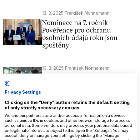
13. 3. 2025
František Nonnemann
Nominace na 7. ročník
Pověřence pro ochranu
osobních údajů roku jsou
spuštěny!
10. 3. 2025
František Nonnemann
Ani oprávněný zájem
nezachrání vše
Privacy Settings
Clicking on the "Deny" button retains the default setting
of only strictly necessary cookies.
6. 3. 2025
Rohia Hakimová
We and our partners store and/or access information on a device,
Příručka pro whistleblowing
such as unique IDs in cookies and other browser storage to process
officera: Jak na vnitřní
personal data. Some vendors may process your personal data based
on legitimate interest, to object to this open the "Settings". You may
oznamovací systém?
accept, deny or manage your settings by clicking the "Manage